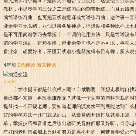
谱无法学习小提琴？是因为不适合专业使用，这会使专业演奏
教材，小提琴学习三分之二是练习曲的刻苦磨练，而且五线普
编简谱练习曲，也可把五线谱翻译成简谱练习曲，这件事一直
业余学习无头绪，八仙过海各显神通，但进度和各种比不上五
是不可用简谱学习去掌握十二个调的使用方法，只是简谱沒有
谱的学习混乱，进步很慢，但业余学习也不是不可以，事在人
多业余二胡爱好者，不懂五线谱小提琴拉得有目有样，所从说
4年前
0条评论
我来评论
blues
自学小提琴都是什么样人呢？自做聪明，经想走极端自找
自己都不知道，再改很难改呢？就像一个完整的布料剪裁的时
提琴找一个正规老师，要知道老师的演奏水平到底能达到什么
好的学琴方法一开门就见到山，从最基础开始打底就要正规，
单，掌握技巧和音准之后练出动听美音好舒服又好听，当你越
有好的老师指点加上兴趣和努力是离不开的，何苦自学受那个