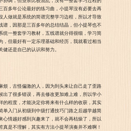
不协调，但业余比较混乱，没有一整套学习过程的
三百多年公论最好的练习曲，小提琴沒有必要去再
沒人做就是系统的简谱完整学习边程，所以才导致
线谱，因那是三百多年的总结结晶，但小提琴也不
系统一整套学习教材，五线谱就分得很细，学习简
为，但最好有一定乐理基础和经历，我就看过相当
关健还是自已的认识和努力。
麻烦，古怪偏激的人，因为到头来让自己走了歪路
候出了很多错误，再去修改更加难上难，所以学小
样的程度，才能决定你将来有什么样的收获，其实
简单入门从初级到中级打通技巧门路之后越学越简
来心情越好感到兴趣来了，就不会再枯燥了，所以
苦真是不理解，其实有方法小提琴演奏并不难啊！