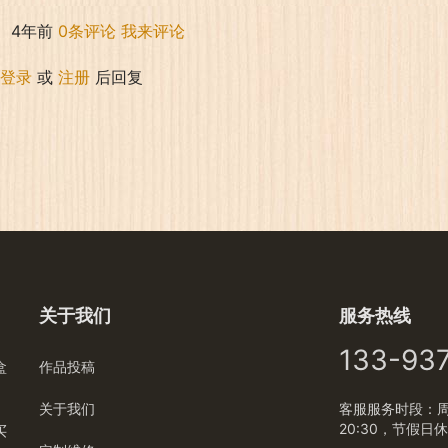
4年前
0条评论
我来评论
登录
或
注册
后回复
关于我们
服务热线
133-93
盒
作品投稿
关于我们
客服服务时段：周一
20:30，节假日
买