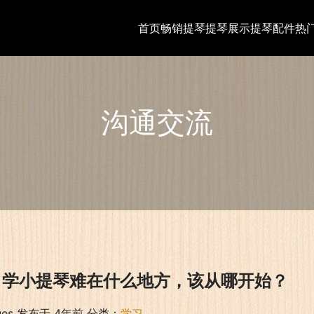
首页
畅销提琴
提琴展示
提琴配件
热
沟通交流
自学小提琴难在什么地方，该从哪开始？
ues
发布于 4年前
分类：
学习