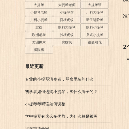
大提琴
大提琴老师
大提琴谱
小提琴老师
小提琴谱
川料大提琴
准
川料小提琴
拼板虎纹
新手进阶琴
梁祝
欧料大提琴
欧料小提琴
欧洲老琴
独板虎纹
瓜式小提琴
美洲枫木
虎纹枫
镶嵌雕花
2
雀眼枫
最近更新
专业的小提琴演奏者，琴盒里装的什么
初学者如何选购小提琴，买什么牌子的？
小提琴琴码该如何调整
学中提琴有这么多优势，为什么总是被黑
提琴租赁合同