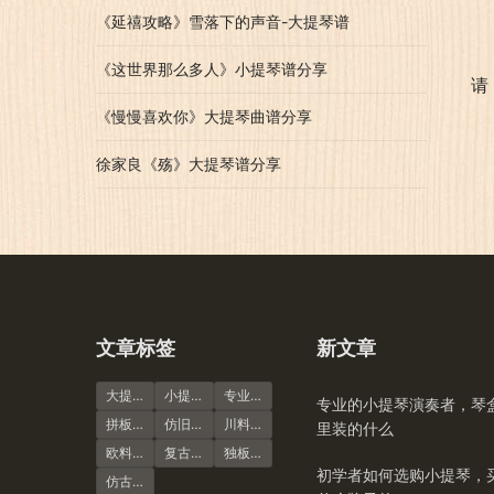
《延禧攻略》雪落下的声音-大提琴谱
《这世界那么多人》小提琴谱分享
请
《慢慢喜欢你》大提琴曲谱分享
徐家良《殇》大提琴谱分享
文章标签
新文章
大提琴
小提琴谱
专业演奏级
专业的小提琴演奏者，琴
拼板虎纹
仿旧风格
川料小提琴
里装的什么
欧料小提琴
复古风格
独板虎纹
初学者如何选购小提琴，
仿古大提琴