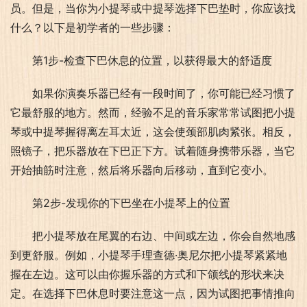
员。但是，当你为小提琴或中提琴选择下巴垫时，你应该找
什么？以下是初学者的一些步骤：
第1步-检查下巴休息的位置，以获得最大的舒适度
如果你演奏乐器已经有一段时间了，你可能已经习惯了
它最舒服的地方。然而，经验不足的音乐家常常试图把小提
琴或中提琴握得离左耳太近，这会使颈部肌肉紧张。相反，
照镜子，把乐器放在下巴正下方。试着随身携带乐器，当它
开始抽筋时注意，然后将乐器向后移动，直到它变小。
第2步-发现你的下巴坐在小提琴上的位置
把小提琴放在尾翼的右边、中间或左边，你会自然地感
到更舒服。例如，小提琴手理查德·奥尼尔把小提琴紧紧地
握在左边。这可以由你握乐器的方式和下颌线的形状来决
定。在选择下巴休息时要注意这一点，因为试图把事情推向