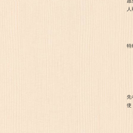
愿
人
特
先
使