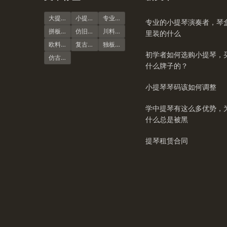
大提琴
小提琴谱
专业演奏级
专业的小提琴演奏者，琴
拼板虎纹
仿旧风格
川料小提琴
里装的什么
欧料小提琴
复古风格
独板虎纹
初学者如何选购小提琴，
仿古大提琴
什么牌子的？
小提琴琴码该如何调整
学中提琴有这么多优势，
什么总是被黑
提琴租赁合同