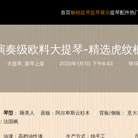
首页
畅销提琴
提琴展示
提琴配件
热
演奏级欧料大提琴-精选虎纹
大提琴
,
新琴上架
2020年1月1日 下午6:43
181
琴型
： 睡美人    面板：阿尔卑斯云杉木      背板/侧板： 意大利枫
：法国枫
油漆：高档油性漆               生产方式：纯手工                   