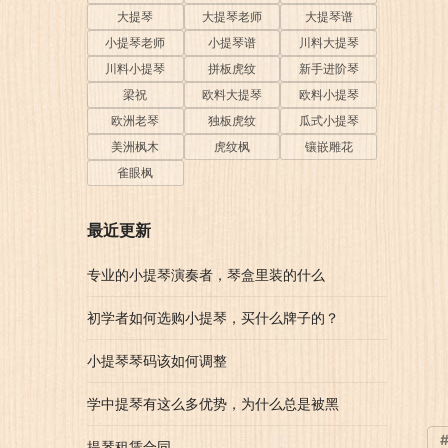
大提琴
大提琴老师
大提琴谱
小提琴老师
小提琴谱
川料大提琴
川料小提琴
拼板虎纹
新手进阶琴
梁祝
欧料大提琴
欧料小提琴
欧洲老琴
独板虎纹
瓜式小提琴
美洲枫木
虎纹枫
镶嵌雕花
雀眼枫
最近更新
专业的小提琴演奏者，琴盒里装的什么
初学者如何选购小提琴，买什么牌子的？
小提琴琴码该如何调整
学中提琴有这么多优势，为什么总是被黑
提琴租赁合同