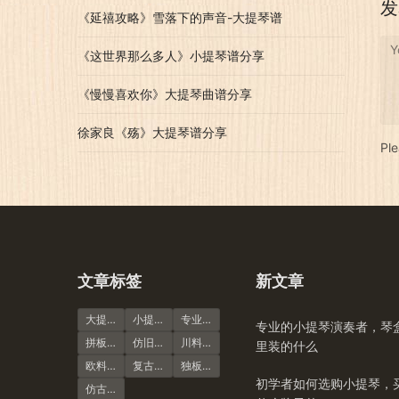
发
《延禧攻略》雪落下的声音-大提琴谱
Y
《这世界那么多人》小提琴谱分享
《慢慢喜欢你》大提琴曲谱分享
徐家良《殇》大提琴谱分享
Pl
文章标签
新文章
大提琴
小提琴谱
专业演奏级
专业的小提琴演奏者，琴
拼板虎纹
仿旧风格
川料小提琴
里装的什么
欧料小提琴
复古风格
独板虎纹
初学者如何选购小提琴，
仿古大提琴