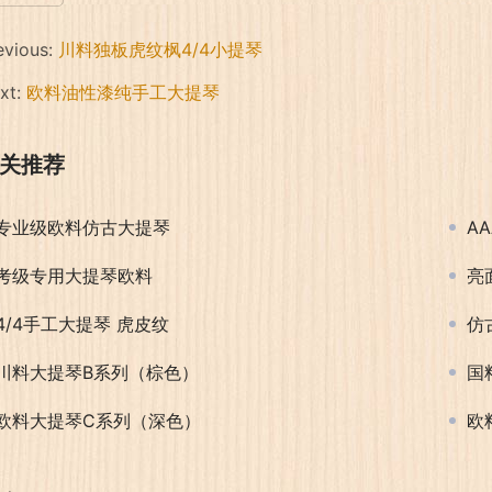
evious:
川料独板虎纹枫4/4小提琴
xt:
欧料油性漆纯手工大提琴
关推荐
专业级欧料仿古大提琴
A
考级专用大提琴欧料
亮
4/4手工大提琴 虎皮纹
仿
川料大提琴B系列（棕色）
国
欧料大提琴C系列（深色）
欧