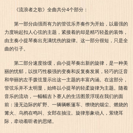
《流浪者之歌》全曲共分4个部分：
第一部分由强而有力的管弦乐齐奏作为开始，以最强的
力度响起扣人心弦的主题，紧接着的却是精巧轻盈的装饰，
由主奏小提琴奏出充满忧伤的旋律。这一部分很短，只是全
曲的引子。
第二部分速度徐缓，由小提琴奏出新的旋律，是一种美
丽的忧郁，以技巧性极强的变奏和反复奏发展，轻巧的泛音
和华丽的左手拨弦显示出这一主题的丰富内涵。在这部分，
管弦乐并不太明显，始终以小提琴的轻柔旋律为主题。随着
音乐的流动，一幅幅吉卜赛人的生活图景浮现在我们的面
前：漫无边际的旷野、一辆辆帐篷车、缭绕的烟尘、燃烧的
篝火、乌鸦在鸣叫、女郎在抽泣。旋律形象动人，萦绕耳
际，牵动着听者的思绪。