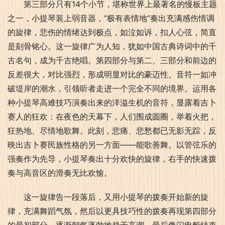
第三部分只有14个小节，堪称世界上最著名的慢板主题
之一，小提琴装上弱音器，“极有表情地”奏出充满感伤情调
的旋律，悲伤的情绪达到极点，如泣如诉，扣人心弦，简直
是刻骨铭心。这一旋律广为人知，犹如中国古典诗词中的千
古名句，成为千古绝唱。第四部分与第二、三部分和前边的
反差很大，对比强烈，形成明显对比的豪迈性。音符一如冲
破堤岸的潮水，引领听者走进一个完全不同的境界。运用各
种小提琴高难技巧演奏出来的洋溢生机的音符，显露着吉卜
赛人的狂欢：在夜色的天幕下，人们围成圆圈，举着火把，
狂热地、尽情地歌舞。此刻，悲痛、悲愁都已无影无踪，反
映出吉卜赛民族性格的另一方面——能歌善舞。以管弦乐的
强奏作为先导，小提琴奏出十分欢快的旋律，右手的快速拨
奏与高音区的滑奏无比欢愉。
这一旋律告一段落后，又用小提琴的拨奏开始新的旋
律，充满舞蹈气氛，然后以更具技巧性的拨奏再现第四部分