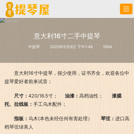
意大利16寸二手中提琴
中提琴
2020年5月9日 下午1:48
1694
意大利16寸
中提琴
，很少使用，证书齐全，欢迎各位中
提琴爱好者前来试音；
尺寸：
420/16.5寸；    
 油漆：
高档油性；     
 漆腮
托、拉线板：
手工乌木配件；
指板：
乌木(本色未经任何有害处理）    
  琴弦：
进口
高
档琴
弦绿美人