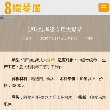
琥珀红考级专用大提琴
大提琴
2020年5月27日 上午9:56
1185
琴型：
琥珀红斯式
大提琴
   适应对象
：中级考级琴    
生
产工艺
：意大利制琴工艺手工制作
背板材料
：精选四川枫木    
木料年份
：10年以上   
价
格：
3800元
琴头
：阿尔卑斯-喀尔巴阡山脉枫木     
指板
：印度乌木
配件