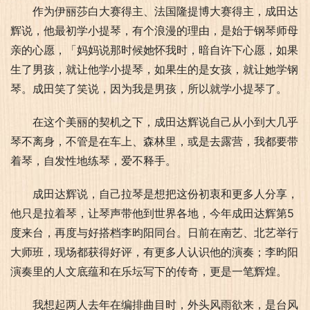
作为伊丽莎白大赛得主、法国隆提博大赛得主，成田达
辉说，他最初学小提琴，有个浪漫的理由，是始于钢琴师母
亲的心愿，「妈妈说那时候她怀我时，暗自许下心愿，如果
生了男孩，就让他学小提琴，如果生的是女孩，就让她学钢
琴。成田笑了笑说，因为我是男孩，所以就学小提琴了。
在这个美丽的契机之下，成田达辉说自己从小到大几乎
琴不离身，不管是在车上、森林里，或是去露营，我都要带
着琴，自发性地练琴，爱不释手。
成田达辉说，自己拉琴是想把这份初衷和更多人分享，
他只是拉着琴，让琴声带他到世界各地，今年成田达辉第5
度来台，再度与好搭档李昀阳同台。日前在南艺、北艺举行
大师班，现场都获得好评，有更多人认识他的演奏；李昀阳
演奏里的人文底蕴和在乐坛写下的传奇，更是一笔辉煌。
我想起两人去年在编排曲目时，外头风雨欲来，是台风