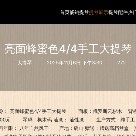
首页
畅销提琴
提琴展示
提琴配件
热
亮面蜂蜜色4/4手工大提琴
大提琴
2025年11月6日 下午3:30
272
称： 亮面蜂蜜色4/4手工大提琴 面板：俄罗斯云杉木 背
600元 琴码：枫木码 油漆： 油性漆 生产方式：
料年限： 八年自然风干 产地：确山 赠送：赠送高档琴盒、