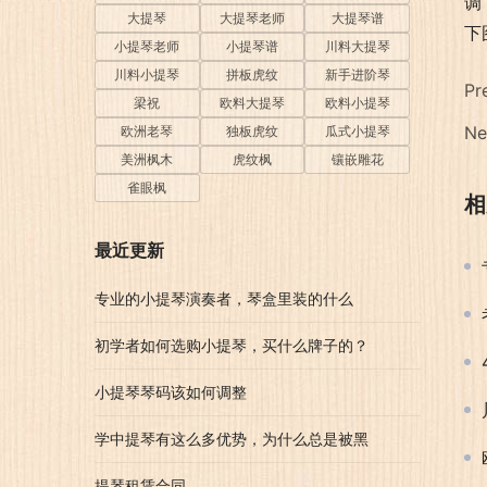
调
大提琴
大提琴老师
大提琴谱
下
小提琴老师
小提琴谱
川料大提琴
川料小提琴
拼板虎纹
新手进阶琴
Pr
梁祝
欧料大提琴
欧料小提琴
Ne
欧洲老琴
独板虎纹
瓜式小提琴
美洲枫木
虎纹枫
镶嵌雕花
雀眼枫
相
最近更新
专业的小提琴演奏者，琴盒里装的什么
初学者如何选购小提琴，买什么牌子的？
小提琴琴码该如何调整
学中提琴有这么多优势，为什么总是被黑
提琴租赁合同