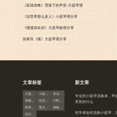
《延禧攻略》雪落下的声音-大提琴谱
《这世界那么多人》小提琴谱分享
《慢慢喜欢你》大提琴曲谱分享
徐家良《殇》大提琴谱分享
文章标签
新文章
大提琴
小提琴谱
专业演奏级
专业的小提琴演奏者，琴
拼板虎纹
仿旧风格
川料小提琴
里装的什么
欧料小提琴
复古风格
独板虎纹
初学者如何选购小提琴，
仿古大提琴