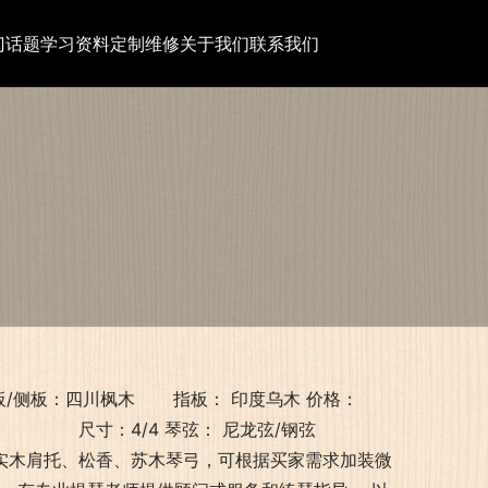
门话题
学习资料
定制维修
关于我们
联系我们
板/侧板：四川枫木 指板： 印度乌木 价格：
纯手工 尺寸：4/4 琴弦： 尼龙弦/钢弦
实木肩托、松香、苏木琴弓，可根据买家需求加装微