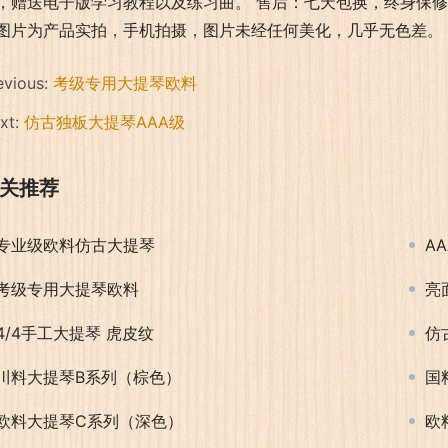
，赠送电子版学习教程以及练习曲。 售后：七天包换，终身保修
图片为产品实拍，手机拍摄，图片未经任何美化，几乎无色差
evious:
考级专用大提琴欧料
xt:
仿古独板大提琴AAA级
关推荐
专业级欧料仿古大提琴
A
考级专用大提琴欧料
亮
4/4手工大提琴 虎皮纹
仿
川料大提琴B系列（棕色）
国
欧料大提琴C系列（深色）
欧