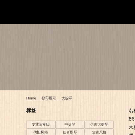
Home
提琴展示
大提琴
标签
名
8
专业演奏级
中提琴
仿古大提琴
木
仿旧风格
低音提琴
复古风格