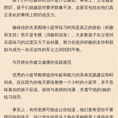
孩子们不想被唠叨也不是什么秘密。事实上，父母越是
唠叨，孩子们就越是对要求犹豫不决。这甚至包括在他们真
正喜欢的事情上唠叨或压力。
确保你的关系围绕小提琴练习时间是真正的鼓励（积极
和支持）而不是专横（消极和沮丧）。大多数孩子在父母对
乐器练习的过度压力下会枯萎。努力在提供积极的支持和鼓
励与成为一名压迫性的军士之间找到平衡。
与导师合作建立健康的实践规范
优秀的小提琴教师提供年龄和能力的具体实践建议和时
间表。仅仅因为你每天要练整整一个小时的小提琴，并不意
味着你的孩子应该。保持与老师的沟通，并遵守他的/她的
练习指导。
事实上，有些老师可能会让你知道，他们更希望你不要
唠叨你的孩子，但让学生的音乐之旅在某种程度上保持在老