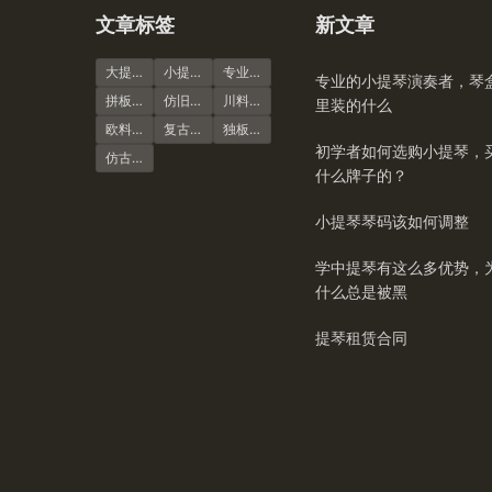
文章标签
新文章
大提琴
小提琴谱
专业演奏级
专业的小提琴演奏者，琴
拼板虎纹
仿旧风格
川料小提琴
里装的什么
欧料小提琴
复古风格
独板虎纹
初学者如何选购小提琴，
仿古大提琴
什么牌子的？
小提琴琴码该如何调整
学中提琴有这么多优势，
什么总是被黑
提琴租赁合同