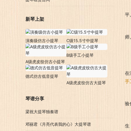
平
新琴上架
师
演奏级仿古小提琴
C级15.5寸中提琴
B级手工小提琴
A级虎皮纹仿古小提琴
在
德式仿古低音提琴
手
A级虎皮纹仿古大提琴
琴谱分享
验
梁祝大提琴独奏谱
邓丽君《月亮代表我的心》大提琴谱
生