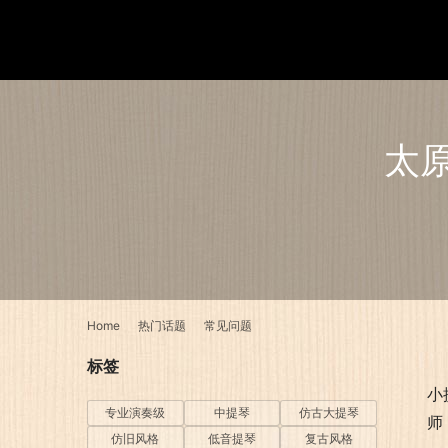
太
Home
热门话题
常见问题
标签
小
专业演奏级
中提琴
仿古大提琴
师
仿旧风格
低音提琴
复古风格