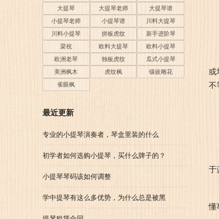
大提琴
大提琴老师
大提琴谱
小提琴老师
小提琴谱
川料大提琴
川料小提琴
拼板虎纹
新手进阶琴
梁祝
欧料大提琴
欧料小提琴
欧洲老琴
独板虎纹
瓜式小提琴
或
美洲枫木
虎纹枫
镶嵌雕花
不
雀眼枫
最近更新
专业的小提琴演奏者，琴盒里装的什么
初学者如何选购小提琴，买什么牌子的？
于
小提琴琴码该如何调整
学中提琴有这么多优势，为什么总是被黑
懂
提琴租赁合同