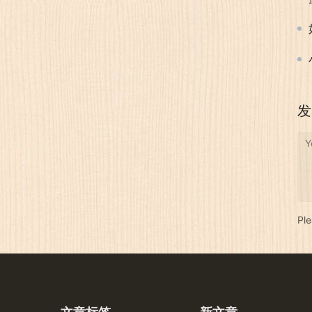
发
Y
Pl