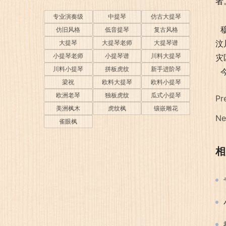
者
专业演奏级
中提琴
仿古大提琴
穆
仿旧风格
低音提琴
复古风格
汶
大提琴
大提琴老师
大提琴谱
小提琴老师
小提琴谱
川料大提琴
灾
川料小提琴
拼板虎纹
新手进阶琴
今
梁祝
欧料大提琴
欧料小提琴
欧洲老琴
独板虎纹
瓜式小提琴
Pr
美洲枫木
虎纹枫
镶嵌雕花
Ne
雀眼枫
相