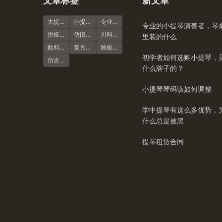
文章标签
新文章
大提琴
小提琴谱
专业演奏级
专业的小提琴演奏者，琴
拼板虎纹
仿旧风格
川料小提琴
里装的什么
欧料小提琴
复古风格
独板虎纹
初学者如何选购小提琴，
仿古大提琴
什么牌子的？
小提琴琴码该如何调整
学中提琴有这么多优势，
什么总是被黑
提琴租赁合同