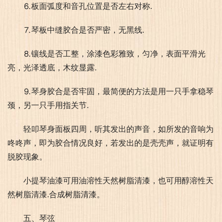
⒍板面弧度和音孔位置是否左右对称.
⒎琴板中缝胶合是否严密，无黑线.
⒏镶线是否工整，涂漆色彩雅致，匀净，表面平滑光
亮，光泽透底，木纹显露.
⒐琴身胶合是否牢固，最简便的方法是用一只手拿稳琴
颈，另一只手用指关节.
轻叩琴身面板四周，听其发出的声音，如所发的音响为
咚咚声，即为胶合情况良好，若发出的是壳壳声，就证明有
脱胶现象。
小提琴油漆可用油溶性天然树脂清漆，也可用醇溶性天
然树脂清漆.合成树脂清漆。
五、琴弦