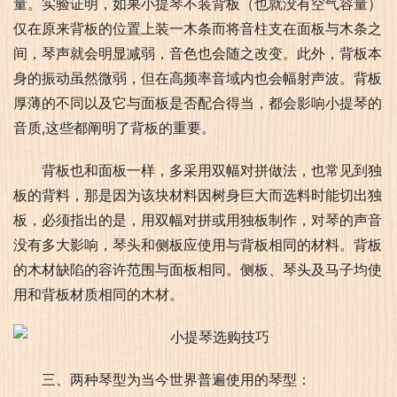
量。实验证明，如果小提琴不装背板（也就没有空气容量）
仅在原来背板的位置上装一木条而将音柱支在面板与木条之
间，琴声就会明显减弱，音色也会随之改变。此外，背板本
身的振动虽然微弱，但在高频率音域内也会幅射声波。背板
厚薄的不同以及它与面板是否配合得当，都会影响小提琴的
音质,这些都阐明了背板的重要。
背板也和面板一样，多采用双幅对拼做法，也常见到独
板的背料，那是因为该块材料因树身巨大而选料时能切出独
板，必须指出的是，用双幅对拼或用独板制作，对琴的声音
没有多大影响，琴头和侧板应使用与背板相同的材料。背板
的木材缺陷的容许范围与面板相同。侧板、琴头及马子均使
用和背板材质相同的木材。
三、两种琴型为当今世界普遍使用的琴型：