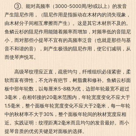
③、能对高频率（3000-5000周/秒或以上）的发音
产生阻尼作用，（阻尼作用是指振动在木材内的消失现象，
由木材分子间相互摩擦而产生）。这是其它木材所不及的。
鱼鳞云杉的阻尼作用能随着频率而增加，对频率低的音阻尼
小，而对那些小提琴不宜有的高频率泛音（也就是那些与基
音不和谐的音），则产生极强的阻尼作用，使它们减弱，从
而使琴声悦耳。
高级琴纹理应正直，疏密均匀，纤维组织必须紧密，柔
软而富有弹性，不允许有疤节，树脂囊和修补。鱼鳞云杉面
板中部年轮数，以每厘米5-8格为优，边部年轮最宽不超过
3毫米，在相邻接的20毫米范围内，年轮宽度变化不应大于
1.5毫米，整个面板年轮宽度变化不应大于2毫米，每一年轮
中的秋材率不大于30%，整个面板年轮间的秋材宽度应相
近。实践证明：纹理距离2毫米而且均匀的发音最好。而小
提琴音质的优劣关键是对面板的选择。