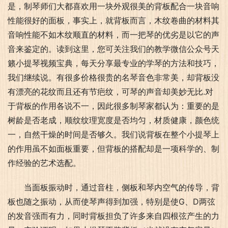
是，制琴师们大都喜欢用一块外观很美的背板配合一块音响
性能很好的面板，事实上，就背板而言，木纹卷曲的材料其
音响性能不如木纹顺直的材料，而一把琴的优劣是以它的声
音来鉴定的。读到这里，您可关注我们的教学微信公众号天
籁小提琴视频宝典，每天分享最专业的学琴的方法和技巧，
我们继续说。有很多价格很贵的名琴音色非常美，却背板没
有漂亮的花纹而且还有节疤纹，可琴的声音却美妙无比.对
于背板的作用各说不一，因此很多制琴家都认为：重要的是
树龄是否老成，顺纹纹理宽度是否均匀，材质健康，颜色统
一，自然干燥的时间是否够久。我们说背板在整个小提琴上
的作用虽不如面板重要，但背板的搭配却是一项科学的、制
作经验的艺术选配。
当面板振动时，通过音柱，侧板和琴内空气的传导，背
板也随之振动，从而使琴声得到加强，特别是使G、D两弦
的发音强而有力，同时背板担负了许多来自四根弦产生的力