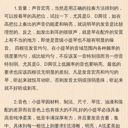
⒈音量：声音宏亮，当然是用正确的拉奏方法得到的，
可以按着琴的高把位，试拉一下，尤其是G、D两弦，如在
高把位上奏出的声音仍能柔和响亮，就说明琴的发音是比较
理想的。反之，如发出刺耳的吱吱声，就是琴在配件的安置
上有不当的地方，即使是普级小提琴也不能有明显的噪
音。 四根弦发音均匀。在小提琴的音域范围内各种频率的
强度要均匀，或比较均匀，不应该某一音特别强而另一些音
特别弱。尤其是G、D两弦上低频率的音也要响亮。最低的
要求也应该四根弦无明显的差别。凡是发音宏亮和均匀的
琴，听起来就悦耳动听。否则发音太弱或强弱悬殊，听起来
就不好听或刺耳。
⒉音色：小提琴因材料、制法、尺寸、琴弦、油漆和装
配的差异而在音色上也有很大的不同,好的小提琴必须具备
高音纯净柔美，低音丰满深厚有力，并且要发音含蓄，集
中。具体到每一根弦上则要求E弦清晰，明亮，A弦柔美如