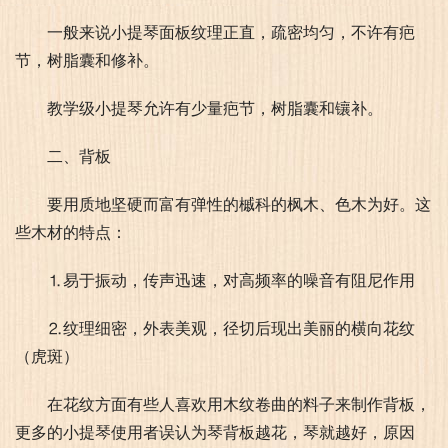
一般来说小提琴面板纹理正直，疏密均匀，不许有疤
节，树脂囊和修补。
教学级小提琴允许有少量疤节，树脂囊和镶补。
二、背板
要用质地坚硬而富有弹性的槭科的枫木、色木为好。这
些木材的特点：
⒈易于振动，传声迅速，对高频率的噪音有阻尼作用
⒉纹理细密，外表美观，径切后现出美丽的横向花纹
（虎斑）
在花纹方面有些人喜欢用木纹卷曲的料子来制作背板，
更多的小提琴使用者误认为琴背板越花，琴就越好，原因