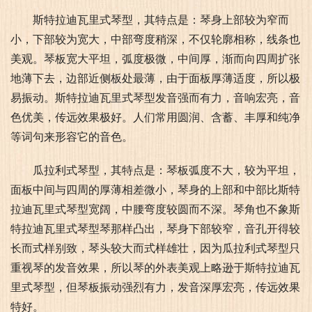
斯特拉迪瓦里式琴型，其特点是：琴身上部较为窄而
小，下部较为宽大，中部弯度稍深，不仅轮廓相称，线条也
美观。琴板宽大平坦，弧度极微，中间厚，渐而向四周扩张
地薄下去，边部近侧板处最薄，由于面板厚薄适度，所以极
易振动。斯特拉迪瓦里式琴型发音强而有力，音响宏亮，音
色优美，传远效果极好。人们常用圆润、含蓄、丰厚和纯净
等词句来形容它的音色。
瓜拉利式琴型，其特点是：琴板弧度不大，较为平坦，
面板中间与四周的厚薄相差微小，琴身的上部和中部比斯特
拉迪瓦里式琴型宽阔，中腰弯度较圆而不深。琴角也不象斯
特拉迪瓦里式琴型琴那样凸出，琴身下部较窄，音孔开得较
长而式样别致，琴头较大而式样雄壮，因为瓜拉利式琴型只
重视琴的发音效果，所以琴的外表美观上略逊于斯特拉迪瓦
里式琴型，但琴板振动强烈有力，发音深厚宏亮，传远效果
特好。