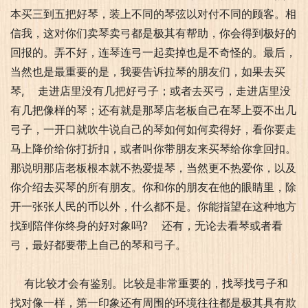
本买三到五把好琴，装上不同的琴弦以对付不同的顾客。相
信我，这对你们卖琴卖弓都是极其有帮助，你会得到极好的
回报的。弄不好，连琴连弓一起卖掉也是不奇怪的。最后，
当然也是最重要的是，我要告诉拉琴的朋友们，如果去买
琴, 走进店里没有几把好弓子；或者去买弓，走进店里没
有几把像样的琴；还有就是那琴店老板自己在琴上耍不出几
弓子，一开口就吹牛说自己的琴如何如何卖得好，看你要走
马上降价给你打折扣，或者叫你带朋友来买琴给你拿回扣。
那说明那店老板根本就不热爱提琴，当然更不热爱你，以及
你介绍去买琴的所有朋友。你和你的朋友在他的眼睛里，除
开一张张人民的币以外，什么都不是。你能指望在这种地方
找到陪伴你终身的好对象吗? 还有，无论去看琴或者看
弓，最好都要带上自己的琴和弓子。
有比较才会有鉴别。比较是非常重要的，找琴找弓子和
找对像一样，第一印象还有周围的环境往往都是极其具有欺