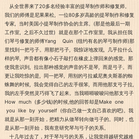
从全世界来了20多名经验丰富的提琴制作师和修复师。
我们的师傅是尼果果松, 一位80多岁高龄的提琴制作和修复
专家, 当时美国小提琴制作协会的主席。(那是他最后一期
工作室, 之后不久过世) 就是在那个工作室里, 我从担任我
们琴弓修复的师傅Yang Quin (纽约有名的琴弓制作师)那
里找到一把弓子。用那把弓子, 我惊讶地发现, 几乎拉什么
样的琴, 声音都有像小石子敲打在橡皮上弹回来的感觉。那
使我意识到, 拉出那种感觉的声音的不是琴, 而是弓子。而
更让我吃惊的是, 同一把琴, 用别的弓拉威尼奥夫斯基的蜘
蛛舞的时候, 我会觉得自己的左手很笨, 而用他那支弓子拉,
我的左手突然灵巧得飞了起来。当我嘚嘚唆唆问他那支弓子
How much (多少钱)的时候,他的回答却是Make one
you like by yourself (你自己做一支自己喜欢的吧)。我
就是从那一刻开始，把精力从做琴转向做弓子的。同时，也
是从那一刻开始，我有意研究琴与弓子的关系。
十几年过去了，对于琴与弓的关系，让我觉得越研究越难