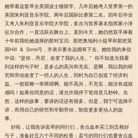
她带着这套琴去美国波士顿留学。几年后她考入世界第一的
美国朱利亚音乐学院。两年后国际比赛第二名。四年后毕业
又考入朱利亚音乐学院大学院，多次与世界著名指挥家小泽
征尔合作，一直活跃在舞台上。直到今天，她仍然双手捧着
十年前我给她选择的那对宝贝: 那把奥地利小提琴和那把英
国Hill & Sons弓，并表示要永远拥有下去。她给我的来信
中说: “是你，丹尼，改变了我的人生。” 你不知道当我看
到这样的句子时，是多么的高兴和充实。是啊，我以我的研
究和劳动改变了一些人的人生，同时为自己创造了经济利
益。一箭双雕一举两得啊。能不高兴，不充实，能没有成就
感吗！如果你同意的话，请允许我停下笔得意几秒钟。当
然，这样的故事，要讲的话还有很多。但是，我宁可选择不
讲，而用自己的研究和辛勤劳动，制造更多更动人的故
事。
好啦，让我告诉卖琴的同行们，舍点血本买三到五根好
弓子，准备好五六个不同的松香；卖弓的同行们也要舍点血