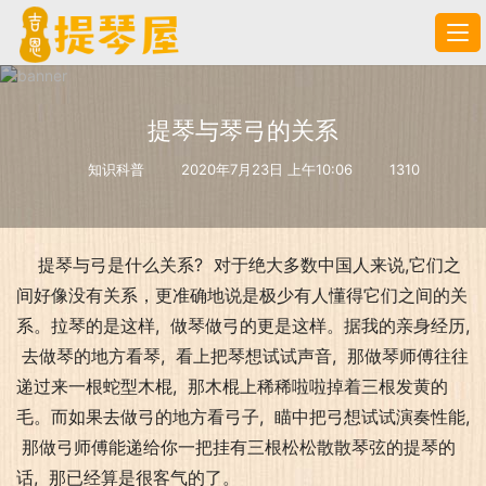
提琴与琴弓的关系
知识科普
2020年7月23日 上午10:06
1310
提琴与弓是什么关系? 对于绝大多数中国人来说,它们之
间好像没有关系，更准确地说是极少有人懂得它们之间的关
系。拉琴的是这样, 做琴做弓的更是这样。据我的亲身经历,
去做琴的地方看琴, 看上把琴想试试声音, 那做琴师傅往往
递过来一根蛇型木棍, 那木棍上稀稀啦啦掉着三根发黄的
毛。而如果去做弓的地方看弓子, 瞄中把弓想试试演奏性能,
那做弓师傅能递给你一把挂有三根松松散散琴弦的提琴的
话, 那已经算是很客气的了。