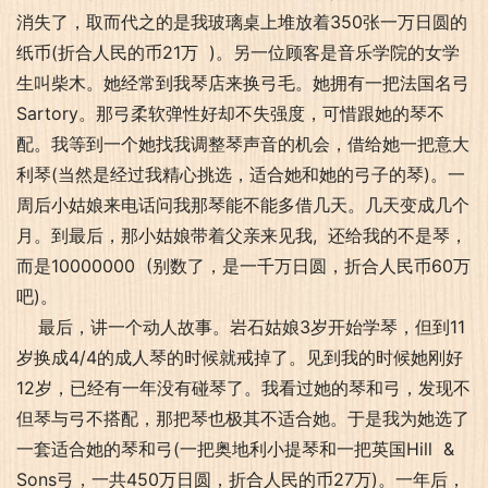
消失了，取而代之的是我玻璃桌上堆放着350张一万日圆的
纸币(折合人民的币21万 )。另一位顾客是音乐学院的女学
生叫柴木。她经常到我琴店来换弓毛。她拥有一把法国名弓
Sartory。那弓柔软弹性好却不失强度，可惜跟她的琴不
配。我等到一个她找我调整琴声音的机会，借给她一把意大
利琴(当然是经过我精心挑选，适合她和她的弓子的琴)。一
周后小姑娘来电话问我那琴能不能多借几天。几天变成几个
月。到最后，那小姑娘带着父亲来见我, 还给我的不是琴，
而是10000000 (别数了，是一千万日圆，折合人民币60万
吧)。
最后，讲一个动人故事。岩石姑娘3岁开始学琴，但到11
岁换成4/4的成人琴的时候就戒掉了。见到我的时候她刚好
12岁，已经有一年没有碰琴了。我看过她的琴和弓，发现不
但琴与弓不搭配，那把琴也极其不适合她。于是我为她选了
一套适合她的琴和弓(一把奥地利小提琴和一把英国Hill &
Sons弓，一共450万日圆，折合人民的币27万)。一年后，