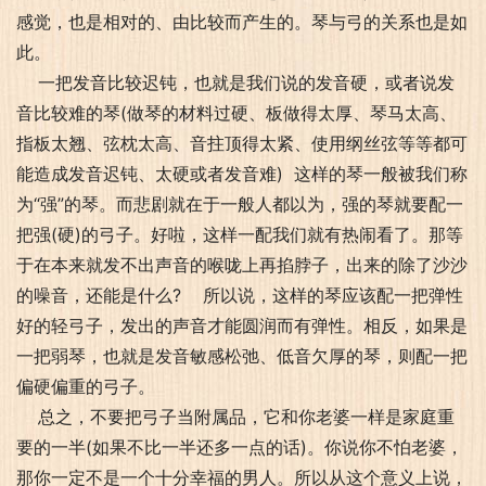
感觉，也是相对的、由比较而产生的。琴与弓的关系也是如
此。
一把发音比较迟钝，也就是我们说的发音硬，或者说发
音比较难的琴(做琴的材料过硬、板做得太厚、琴马太高、
指板太翘、弦枕太高、音拄顶得太紧、使用纲丝弦等等都可
能造成发音迟钝、太硬或者发音难) 这样的琴一般被我们称
为“强”的琴。而悲剧就在于一般人都以为，强的琴就要配一
把强(硬)的弓子。好啦，这样一配我们就有热闹看了。那等
于在本来就发不出声音的喉咙上再掐脖子，出来的除了沙沙
的噪音，还能是什么? 所以说，这样的琴应该配一把弹性
好的轻弓子，发出的声音才能圆润而有弹性。相反，如果是
一把弱琴，也就是发音敏感松弛、低音欠厚的琴，则配一把
偏硬偏重的弓子。
总之，不要把弓子当附属品，它和你老婆一样是家庭重
要的一半(如果不比一半还多一点的话)。你说你不怕老婆，
那你一定不是一个十分幸福的男人。所以从这个意义上说，