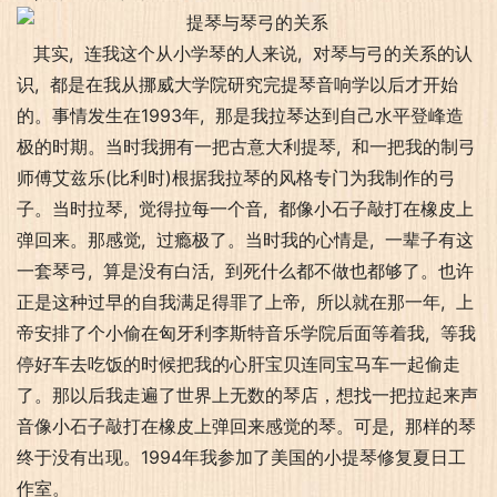
其实, 连我这个从小学琴的人来说, 对琴与弓的关系的认
识, 都是在我从挪威大学院研究完提琴音响学以后才开始
的。事情发生在1993年, 那是我拉琴达到自己水平登峰造
极的时期。当时我拥有一把古意大利提琴, 和一把我的制弓
师傅艾兹乐(比利时)根据我拉琴的风格专门为我制作的弓
子。当时拉琴, 觉得拉每一个音, 都像小石子敲打在橡皮上
弹回来。那感觉, 过瘾极了。当时我的心情是, 一辈子有这
一套琴弓, 算是没有白活, 到死什么都不做也都够了。也许
正是这种过早的自我满足得罪了上帝, 所以就在那一年, 上
帝安排了个小偷在匈牙利李斯特音乐学院后面等着我, 等我
停好车去吃饭的时候把我的心肝宝贝连同宝马车一起偷走
了。那以后我走遍了世界上无数的琴店，想找一把拉起来声
音像小石子敲打在橡皮上弹回来感觉的琴。可是, 那样的琴
终于没有出现。1994年我参加了美国的小提琴修复夏日工
作室。