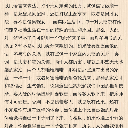
以用语言来表达。打个无可奈何的比方，就像媒婆做亲一
样，是龙配龙凤配凤，还是打屁虫配亨亨；或者是男才女
貌，要不是俊男靓女……而实际生活中，每一对夫妻都有他
们能幸福地生活在一起的特殊的理由和原因。那么，人配
对，解释不了总可以用一个“缘分”来了事。而对琴与弓的关
系呢？却不是可以用缘分来敷衍的。如果硬要泛泛而谈的
话，琴与弓的关系，就有些像一个家庭内夫妻的关系。协
调，是夫妻和睦的关键。两个人都厉害，那就是那些天天吵
架的家庭，两个人都唯唯喏喏，那就是那些没有出息的家
庭；一样一个，或者厉害唯喏的角色轮流来，那样的家庭才
和睦相处，生气勃勃。说到这里让我想起我们中国的推拿按
摩。客人硬的时候按摩师要软进，而等客人软下来，按摩师
傅才可硬进。否则，不是伤着客人，就是没有效果。还有，
不知道你有没有这样的体会，当你遇上个比自己强的对象，
你会觉得自己一下子弱了下来。而相反，如果你遇上个弱的
对象，你会觉得自己一下子强了起来。所以，人的自我强弱