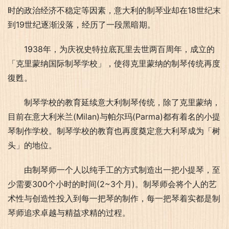
时的政治经济不稳定等因素，意大利的制琴业却在18世纪末
到19世纪逐渐没落，经历了一段黑暗期。
1938年，为庆祝史特拉底瓦里去世两百周年，成立的
「克里蒙纳国际制琴学校」，使得克里蒙纳的制琴传统再度
復甦。
制琴学校的教育延续意大利制琴传统，除了克里蒙纳，
目前在意大利米兰(Milan)与帕尔玛(Parma)都有着名的小提
琴制作学校。制琴学校的教育也再度奠定意大利琴成为「树
头」的地位。
由制琴师一个人以纯手工的方式制造出一把小提琴，至
少需要300个小时的时间(2~3个月)。制琴师会将个人的艺
术性与创造性投入到每一把琴的制作，每一把琴着实都是制
琴师追求卓越与精益求精的过程。