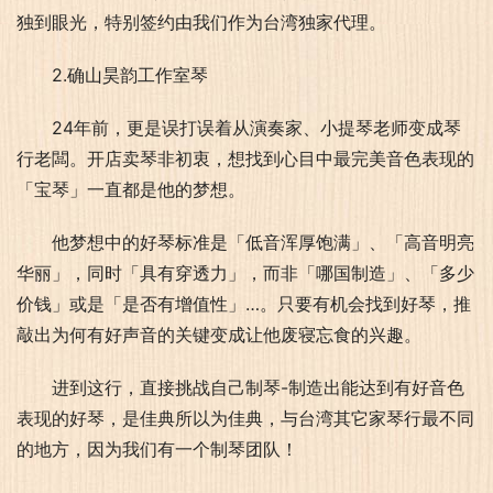
独到眼光，特别签约由我们作为台湾独家代理。
2.确山昊韵工作室琴
24年前，更是误打误着从演奏家、小提琴老师变成琴
行老闆。开店卖琴非初衷，想找到心目中最完美音色表现的
「宝琴」一直都是他的梦想。
他梦想中的好琴标准是「低音浑厚饱满」、「高音明亮
华丽」，同时「具有穿透力」，而非「哪国制造」、「多少
价钱」或是「是否有增值性」…。只要有机会找到好琴，推
敲出为何有好声音的关键变成让他废寝忘食的兴趣。
进到这行，直接挑战自己制琴-制造出能达到有好音色
表现的好琴，是佳典所以为佳典，与台湾其它家琴行最不同
的地方，因为我们有一个制琴团队！