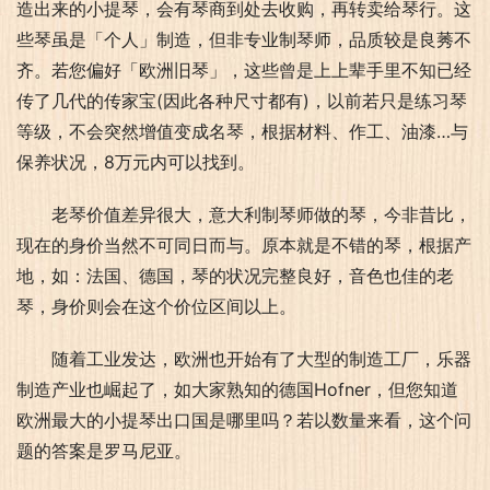
造出来的小提琴，会有琴商到处去收购，再转卖给琴行。这
些琴虽是「个人」制造，但非专业制琴师，品质较是良莠不
齐。若您偏好「欧洲旧琴」，这些曾是上上辈手里不知已经
传了几代的传家宝(因此各种尺寸都有)，以前若只是练习琴
等级，不会突然增值变成名琴，根据材料、作工、油漆…与
保养状况，8万元内可以找到。
老琴价值差异很大，意大利制琴师做的琴，今非昔比，
现在的身价当然不可同日而与。原本就是不错的琴，根据产
地，如：法国、德国，琴的状况完整良好，音色也佳的老
琴，身价则会在这个价位区间以上。
随着工业发达，欧洲也开始有了大型的制造工厂，乐器
制造产业也崛起了，如大家熟知的德国Hofner，但您知道
欧洲最大的小提琴出口国是哪里吗？若以数量来看，这个问
题的答案是罗马尼亚。