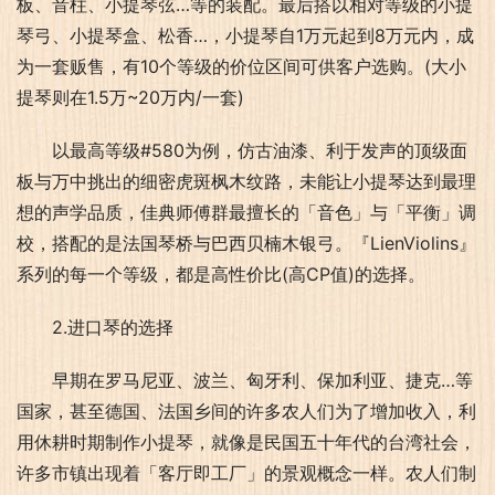
板、音柱、小提琴弦…等的装配。最后搭以相对等级的小提
琴弓、小提琴盒、松香…，小提琴自1万元起到8万元内，成
为一套贩售，有10个等级的价位区间可供客户选购。(大小
提琴则在1.5万~20万内/一套)
以最高等级#580为例，仿古油漆、利于发声的顶级面
板与万中挑出的细密虎斑枫木纹路，未能让小提琴达到最理
想的声学品质，佳典师傅群最擅长的「音色」与「平衡」调
校，搭配的是法国琴桥与巴西贝楠木银弓。『LienViolins』
系列的每一个等级，都是高性价比(高CP值)的选择。
2.进口琴的选择
早期在罗马尼亚、波兰、匈牙利、保加利亚、捷克…等
国家，甚至德国、法国乡间的许多农人们为了增加收入，利
用休耕时期制作小提琴，就像是民国五十年代的台湾社会，
许多市镇出现着「客厅即工厂」的景观概念一样。农人们制