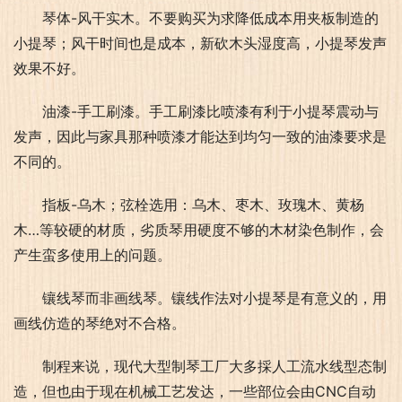
琴体-风干实木。不要购买为求降低成本用夹板制造的
小提琴；风干时间也是成本，新砍木头湿度高，小提琴发声
效果不好。
油漆-手工刷漆。手工刷漆比喷漆有利于小提琴震动与
发声，因此与家具那种喷漆才能达到均匀一致的油漆要求是
不同的。
指板-乌木；弦栓选用：乌木、枣木、玫瑰木、黄杨
木…等较硬的材质，劣质琴用硬度不够的木材染色制作，会
产生蛮多使用上的问题。
镶线琴而非画线琴。镶线作法对小提琴是有意义的，用
画线仿造的琴绝对不合格。
制程来说，现代大型制琴工厂大多採人工流水线型态制
造，但也由于现在机械工艺发达，一些部位会由CNC自动