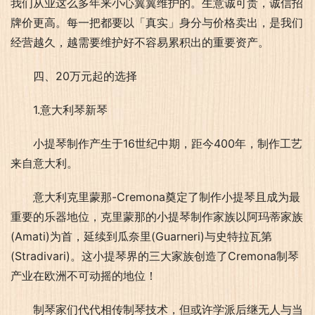
我们从业这么多年来小心翼翼维护的。生意诚可贵，诚信招
牌价更高。每一把都要以「真实」身分与价格卖出，是我们
经营越久，越需要维护好不容易累积出的重要资产。
四、20万元起的选择
1.意大利琴新琴
小提琴制作产生于16世纪中期，距今400年，制作工艺
来自意大利。
意大利克里蒙那-Cremona奠定了制作小提琴且成为最
重要的乐器地位，克里蒙那的小提琴制作家族以阿玛蒂家族
(Amati)为首，延续到瓜奈里(Guarneri)与史特拉瓦第
(Stradivari)。这小提琴界的三大家族创造了Cremona制琴
产业在欧洲不可动摇的地位！
制琴家们代代相传制琴技术，但或许学派后继无人与当