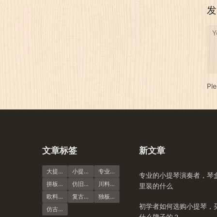
发
Y
Pl
文章标签
新文章
大提琴
小提琴谱
专业演奏级
专业的小提琴演奏者，琴
拼板虎纹
仿旧风格
川料小提琴
里装的什么
欧料小提琴
复古风格
独板虎纹
初学者如何选购小提琴，
仿古大提琴
什么牌子的？