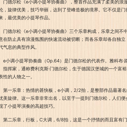
门德尔松《e小调小提琴协奏曲》，整首作品充满了柔美的浪
伦，旋律优美，技巧华丽，达到了登峰造极的境界。它不仅是门
来，最优美的小提琴作品。
门德尔松《e小调小提琴协奏曲》三个乐章构成，乐章之间不
意在防止具有浪漫氛围的快速流动被切断；而各乐章却各自独立
代气息的典型作风。
e小调小提琴协奏曲（Op.64）是门德尔松的代表作。雅科布·
、指挥家，通称费利克斯·门德尔松，生于德国汉堡城的一个富
表性的人物之一。
第一乐章：热情的甚快板，e小调，2/2拍，是整部作品最著
优美旋律。这一乐章非常出名，以至于一提到门德尔松，人们便
现了小提琴演奏的高超技巧。
第二乐章，行板，C大调，6/8拍，这是一个抒情的而且富有