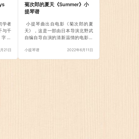
好的想
作方希望有一首音乐主题曲作为男
ys
菊次郎的夏天《Summer》小
在的，
女主角的“定情信物”，王海涛在看过
提琴谱
就是神
原著小说及剧本后深受感触，并立
拥有不
刻写下“这世界那么多人，多幸运，
初学者
小提琴曲出自电影《菊次郎的夏
情而奔
我有个我们”这句温暖又深情的歌
千与千
天》，这是一部由日本导演北野武
们的心
词。歌词触动人心，歌曲曲调悠
名字叫
自编自导自演的清新温情的电影。
我们感
长，整体呈现出低声诉说爱情冷暖
到这首小
《Summer》是这部电影的主题
一种强
的独特气质，更需要一位细腻且极
6月21日
小提琴谱
2022年6月11日
影《千
曲，是久石让的经典钢琴曲，难度
痣出自
具感染力的歌手才能完美演绎，因
宫崎骏
不大，却有着非常大的影响力，用
此片方邀请了…
自由、
小提琴演奏也是非常好听的。 《菊
，吉卜
次郎的夏天》是一部由日本导演北
该片讲
野武自编自导自演的清新温情的电
异世界
影。一向以暴力美学著称的北野武
了很多
一反人们所熟悉的硬派形象，在本
采用电
片中出演了一个有点无厘头的中年
卜力先
闲散男人菊次郎。 《菊次郎的夏
成的图
天》作者想表达的是：对父亲和童
效果。
年的怀念。 在追寻同年记忆的同
所开发
时，我们越来越大，对童年的记忆
也是越来越少。我…