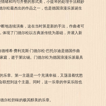
漫情绪和均匀齐整的形式美，小提琴的处理手法精妙
德尔松最杰出的作品之一，也是德国浪漫乐派诞生
中断地连续演奏，这在当时算是新的手法，作曲者可
，体现了门德尔松以古典派传统为基础，并灌入新
路德维希·费利克斯·门德尔松·巴托尔迪是德国作曲
裕家庭，逝于莱比锡。门德尔松为德国浪漫乐派最具
名的乐章。第一主题是一个充满幸福，又荡漾着忧愁
会联想到这个主题。同时，这一乐章的华采乐段也
门德尔松韵味的极其醇美的乐章。