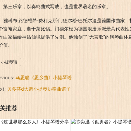
第三乐章，以奏鸣曲式写成，也是世界著名的乐章。
雅科布·路德维希·费利克斯·门德尔松·巴托尔迪是德国作曲家
个富裕家庭，逝于莱比锡。门德尔松为德国浪漫乐派最具代表性
作曲家描绘神话仙境提供了先例。他独创了“无言歌”的钢琴曲体
价值。
小提琴谱
evious:
马思聪《思乡曲》小提琴谱
xt:
贝多芬d大调小提琴协奏曲谱子
关推荐