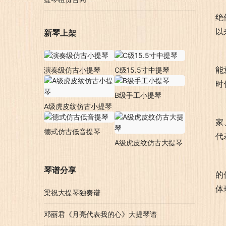
绝
以
新琴上架
能
演奏级仿古小提琴
C级15.5寸中提琴
时
B级手工小提琴
A级虎皮纹仿古小提琴
家
德式仿古低音提琴
代
A级虎皮纹仿古大提琴
琴谱分享
的
体
梁祝大提琴独奏谱
邓丽君《月亮代表我的心》大提琴谱