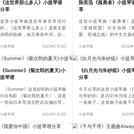
《这世界那么多人》小提琴谱
陈奕迅《孤勇者》小提琴
分享
享
这首小提琴曲是近年来非常流行
这首小提琴曲《孤勇者》
的，《这世界那么多人》是莫文蔚
《英雄联盟》衍生动画《
演唱的歌曲，由王海涛作词，彭飞
盟：双城之战》的中文主题
（署名Akiyama Sayuri）作曲，于
唐恬作词，钱雷作曲，陈
小提琴谱
2022年7月3日
小提琴谱
2022
2021年5月7日发行。该曲是电影
唱，于2021年11月8日以单
《我要我们在一起》的主题曲 。 彭
式发布。 陈奕迅在演唱中注
飞用Akiyama Sayuri这个笔名的几
厚情感，唱出了歌中“小人物”
点原因： 1. 他本身的专业是小提琴
——每一个孤独的英雄，不
《Summer》(菊次郎的夏天)小
《白月光与朱砂痣》小提
演奏，也一直用真名示人，近年来
处暗巷还是绝望，不管是逆
提琴谱
分享
涉足影视歌曲创作，他创作的歌曲
绝境，都能奋力为自己而战
有《这世界那么多人》《萱草花》
想而战。歌曲搭配陈奕迅独
《Summer》这首好听的小提琴曲
今天分享的这首小提琴曲《
等歌曲；有人说是“艺术洁癖”，也许
声与深厚的声线，如同在听
出自电影 《菊次郎的夏天》，这是
与朱砂痣》是2021年抖音上
没那么神圣，但确实是与以往创作
边倾诉。 那天偶然间得知还
一部由日本导演北野武自编自导自
一首曲子，这首曲子由黄千
理念截然不同了。两个音乐领域，
《孤勇者》，又是一首叩动
演的清新温情的电影。
佳滢作词，黄千芊、田桂宇
一个偏艺术，一个偏商业传播。用
的一首歌曲。 小提琴曲《孤
小提琴谱
2022年7月3日
小提琴谱
2022
《Summer》是这部电影的主题
大籽演唱的歌曲，发行于2021
两个名…
是游戏动画《英雄联盟：
曲，是久石让的经典钢琴曲，难度
1日，收录于同名专辑《白月
战》的中文主…
不大，却有着非常大的影响力。
砂痣》中。 白月光就是心中