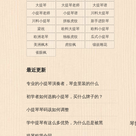
大提琴
大提琴老师
大提琴谱
小提琴老师
小提琴谱
川料大提琴
川料小提琴
拼板虎纹
新手进阶琴
梁祝
欧料大提琴
欧料小提琴
欧洲老琴
独板虎纹
瓜式小提琴
美洲枫木
虎纹枫
镶嵌雕花
雀眼枫
最近更新
专业的小提琴演奏者，琴盒里装的什么
初学者如何选购小提琴，买什么牌子的？
小提琴琴码该如何调整
学中提琴有这么多优势，为什么总是被黑
琴
提琴租赁合同