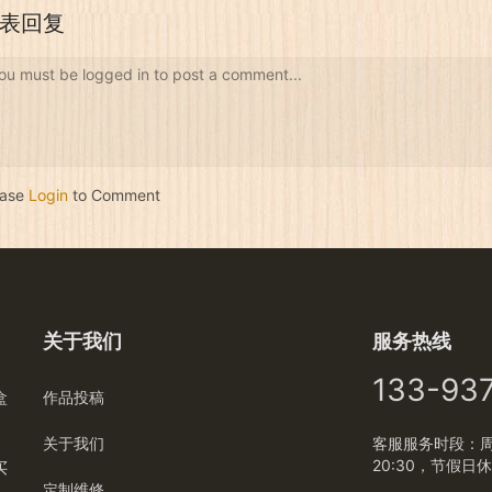
尔加式”的美称，他一生忠心耿耿地
表回复
为提高英国的音乐水平而努力，
1904年曾封为爵士并获功绩勋章。
ou must be logged in to post a comment...
此外，还获剑桥大学、牛津大学、
坎脱勃莱及美国耶鲁大学音乐博士
学位，1924年被聘为英王御前音乐
教师。 《爱的礼赞》是埃尔加在
1888年写给新婚妻子的一首曲子，
ease
Login
to Comment
这首作品以典型的小夜曲风格，向
我们…
关于我们
服务热线
133-93
盒
作品投稿
关于我们
客服服务时段：周一
20:30，节假日
买
定制维修