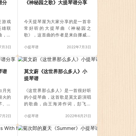
谱分
《神秘园之歌》大提琴谱分享
是游戏
今天提琴屋为大家分享的是一首非
英雄联
常好听的大提琴曲《神秘园之
曲，由
歌》，这首曲的作者是来自挪威和
奕迅演
爱尔兰轻音乐组合神秘园乐队专辑
年7月3日
小提琴谱
2022年7月3日
曲的形
中第一首乐曲，也是《神秘园》乐
入了深
队的成名曲，最初版本是由小提琴
的呐喊
来演奏的。这首曲子不是专为某个
管是身
电影、电视剧编写的音乐，但却有
琴谱
莫文蔚《这世界那么多人》小
风还是
很多电视剧都借用了《神秘园之
提琴谱
，为梦
歌》作为电视电影的背景音乐。
特的气
《神秘园之歌》这首大提琴曲弥漫
白月光
《这世界那么多人》是一首很好听
众的耳
着森林的潮湿的气味，乐曲舒缓柔
很火的
的小提琴曲，这首歌是莫文蔚演唱
有一首
美的伤感让人感觉仿佛是迷失在神
芊、王
的歌曲，由王海涛作词，彭飞作
我心弦
秘的丛林里，漆黑的看不到天，看
作曲，
曲，于2021年5月7日发行，该曲是
勇者》
不清地，找不到出路，一个人孤独
年7月2日
小提琴谱
2022年6月21日
年1月
电影《我要我们在一起》的主题
双城之
的坐在路边大树的阴影下，苦苦的
光与朱
曲，今天我们分享这首歌的小提琴
静思，孤独地沉浸在漫漫的长…
最完美
谱。 《我要我们在一起》的电影制