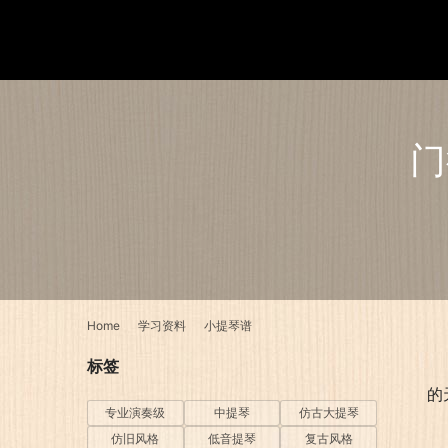
门
Home
学习资料
小提琴谱
标签
的
专业演奏级
中提琴
仿古大提琴
仿旧风格
低音提琴
复古风格