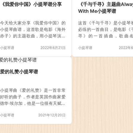
《菊次郎的夏天》剧情简介：一
的恋人，是他对爱情最美
《我爱你中国》小提琴谱分享
《千与千寻》主题曲Alwa
个九岁的小男孩「正男」，从小就
象，但是现实生活中是不存
With Me小提琴谱
失去了父亲，因为生活的压力，母
所以说对男生来讲，白月光
亲也远至外地工作，正男平日与年
圣不可侵犯的，但同时也是
今天给大家分享《我爱你中国》的
这首《千与千寻》是小提琴
迈的祖母相依为命，虽然也曾有感
了的。 朱砂痣，就是那些热
小提琴曲谱，这首歌是电影《海外
必练的一首曲目，是电影《
到寂寞的时候，但懂事的正男都尽
放，一举一动都撩拨着我
赤子》的主题歌曲，用小提琴演奏
寻》的一首插曲，歌曲
量坚强忍受。可是当暑假到来，正
房，和大家在一起的时候，
非常的好听。上世纪80年代初该影
《Always With Me》，说
男发现一个个好友都兴高采烈的与
觉非常的快乐，但同时又有
小提琴谱
2022年6月21日
小提琴谱
2022年
片的热播，由著名女高音歌唱家，
提琴曲，就不得不说动画电
家人到各地去渡假，他平日努力隐
烈的堕落感。 白月光和朱砂
马来西亚归侨叶佩英演唱。 《我爱
与千寻》。 《千与千寻》是
藏的孤独终…
张爱玲…
你中国》这首歌的歌词采用我国传
执导、编剧，柊瑠美、入野
统词律“赋比兴”的写作手法，一咏三
中村彰男、夏木真理等配音
爱的礼赞小提琴谱
叹，字句凝练。运用叠句、排比等
力工作室制作的动画电影。
手法，对祖国的春苗秋果、森林山
述了少女千寻意外来到神灵
川、田园庄稼等作了形象的描绘和
后，为了救爸爸妈妈，经历
小提琴曲《爱的礼赞》是一首非常
细腻的刻画，表达了海外游子对祖
磨难的故事。 《千与千寻》
好听的曲子，作者是英国作曲家爱
国的满腔炽热和真挚的爱国主义情
脑数位技术来制作画面。吉
德华·埃尔加，他是一位很有天赋的
感。 《我爱你中国》这首歌是电影
手工描绘场景画面，再将完
音乐家，靠自学学会了多种乐器的
《海外赤子》的主题歌曲。1980年
稿扫描至电脑中制作成动画
小提琴谱
2021年12月20日
演奏，其中小提琴是他最擅长的。
改革开放的春风吹起不久，归国华
色彩方面有使用IMAGICA
他喜爱色彩变化，他所创造的风格
人日渐…
的…
和音乐语言极为个性化，赢得了“埃