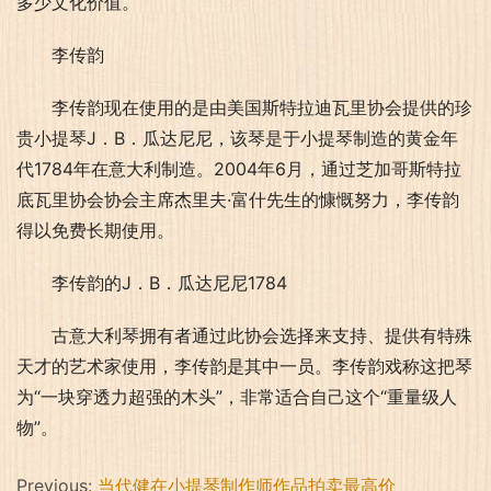
多少文化价值。
李传韵
李传韵现在使用的是由美国斯特拉迪瓦里协会提供的珍
贵小提琴J．B．瓜达尼尼，该琴是于小提琴制造的黄金年
代1784年在意大利制造。2004年6月，通过芝加哥斯特拉
底瓦里协会协会主席杰里夫·富什先生的慷慨努力，李传韵
得以免费长期使用。
李传韵的J．B．瓜达尼尼1784
古意大利琴拥有者通过此协会选择来支持、提供有特殊
天才的艺术家使用，李传韵是其中一员。李传韵戏称这把琴
为“一块穿透力超强的木头”，非常适合自己这个“重量级人
物”。
Previous:
当代健在小提琴制作师作品拍卖最高价