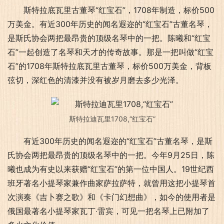
斯特拉底瓦里古董琴“红宝石”，1708年制造，标价500
万美金。有近300年历史的闻名遐迩的“红宝石”古董名琴，
是斯氏协会两把最昂贵的顶级名琴中的一把。陈曦和“红宝
石”一起创造了名琴和天才的传奇故事。那是一把叫做“红宝
石”的1708年斯特拉底瓦里古董琴，标价500万美金，背板
弦切，深红色的清漆并没有被岁月磨去多少光泽。
斯特拉迪瓦里1708,“红宝石”
有近300年历史的闻名遐迩的“红宝石”古董名琴，是斯
氏协会两把最昂贵的顶级名琴中的一把。今年9月25日，陈
曦也成为有史以来获赠“红宝石”的第一位中国人。19世纪西
班牙著名小提琴家兼作曲家萨拉萨特，就曾用这把小提琴首
次演奏《吉卜赛之歌》和《卡门幻想曲》，如今的使用者是
俄国最著名小提琴家瓦丁‧雷宾，可见一把名琴上已附加了