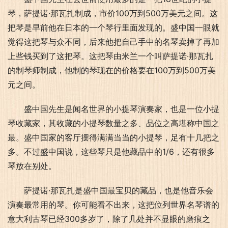
琴，萨提诺·那瓦扎制成，市价100万到500万美元之间。这
把琴是早前他在日本的一个琴行里面发现的。盛中国一眼就
觉得这把琴与众不同，后来他把自己手中的名琴卖掉了再加
上些钱买到了这把琴。这把琴由米兰一个叫萨提诺·那瓦扎
的制琴师制成，他制的琴现在的价格要在100万到500万美
元之间。
盛中国先生是闻名世界的小提琴演奏家，也是一位小提
琴收藏家，其收藏的小提琴数量之多、品位之高堪称中国之
最。盛中国家的客厅摆得满满当当的小提琴，足有十几把之
多。不过盛中国说，这些琴只是他藏品中的1/6，还有很多
琴放在别处。
萨提诺·那瓦扎是盛中国最宝贝的藏品，也是他音乐会
演奏最常用的琴。你可能看不出来，这把位列世界名琴谱的
意大利古琴已经300多岁了，除了几处并不显眼的磨痕之