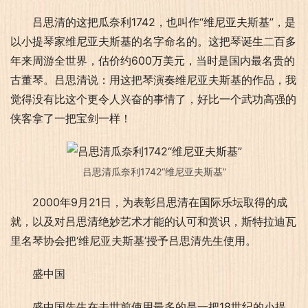
吕思清的这把瓜奈利1742，也叫作“维尼亚夫斯基”，是
以小提琴家维尼亚夫斯基的名字命名的。这把琴诞生二百多
年来周游全世界，估价约600万美元，当时是国内最名贵的
古董琴。吕思清说：用这把琴演奏维尼亚夫斯基的作品，我
觉得没有比这个更令人兴奋的事情了，好比一个武功高强的
侠客拿了一把宝剑一样！
吕思清瓜奈利1742“维尼亚夫斯基”
2000年9月21日，为表彰吕思清在国际乐坛取得的成
就，以及对吕思清绝妙艺术才能的认可和赏识，斯特拉迪瓦
里名琴协会把‘维尼亚夫斯基’授予吕思清先生使用。
盛中国
盛中国先生在去世前使用最多的是一把18世纪的小提