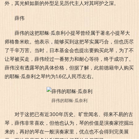
外，其光鲜如新的外型足见历代主人对其呵护之深。
薛伟
薛伟的这把耶稣·瓜奈利小提琴曾经属于著名小提琴大
师格鲁米欧。他表示，能够买到这把琴实属巧合，但也历尽
了千辛万苦。当时，日本基金会也提出要购买此琴，为了不
让琴被买走，薛伟经过一番努力和耐心等待，终于成功了。
薛伟没有透露琴的具体价格，但据了解，此前德籍华人购买
的耶稣·瓜奈利之琴约为1.6亿人民币左右。
薛伟的耶稣·瓜奈利
对于这把已有近300年历史、旷世闻名、得来不易的古
琴，薛伟非常喜欢，但他也认为，琴的价值是演奏家挖掘出
来的，再好的琴在一般演奏家里，优点也不会得到完美展