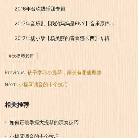
2016年台玖线乐团专辑
2017年音乐剧【我的妈妈是ENY】音乐原声带
2017年杨小黎【杨美丽的青春娜卡西】专辑
大提琴老师
Previous:
孩子学习小提琴，家长有哪些顾虑
Next:
小提琴调音的十个技巧
相关推荐
如何正确掌握大提琴的演奏技巧
小提琴调音的十个技巧