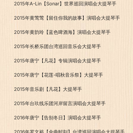
2015年A-Lin【Sonar】世界巡回演唱会大提琴手
2015年黄莺莺【留住你我的故事】演唱会大提琴手
2015年黄韵玲【蓝色啤酒海】演唱会大提琴手
2015年长桥乐团台湾巡回音乐会大提琴手
2015年唐宁【凡花】专辑演唱会大提琴手
2015年唐宁【花莲-唱秋音乐祭】大提琴手
2015年音乐剧【凡花】大提琴手
2015年台玖线乐团河岸留言演唱会大提琴手
2016年唐宁【告别冬日】演唱会大提琴手
2016年罗文裕【金曲时刻】台湾巡回演唱会大提琴手