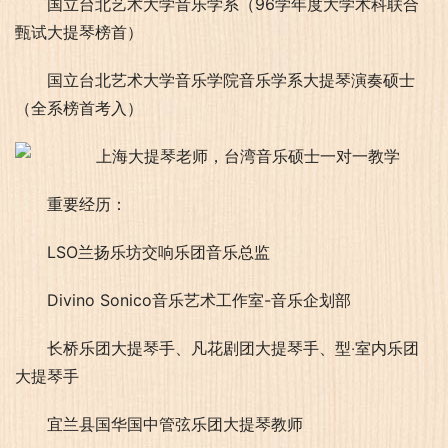
国立台北艺术大学音乐学系（96学年度大学术科联合
甄试大提琴榜首）
国立台北艺术大学音乐学院音乐学系大提琴演奏硕士
（全系榜首考入）
重要经历：
LSO兰扬乐坊交响乐团音乐总监
Divino Sonico音乐艺术工作室-音乐企划部
长桥乐团大提琴手、凡花剧团大提琴手、型‧室内乐团
大提琴手
宜兰县国华国中管弦乐团大提琴教师