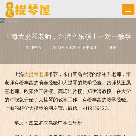
上海大提琴老师，台湾音乐硕士一对一教学
学习技巧
2023年3月20日 下午6:10
1979
上海
大提琴老师
推荐，来自宝岛台湾的李祐升老师，李
老师有着丰富的演奏经验和大提琴的教学经验。曾师从王夙
慧老师、欧阳伶宜教授、高炳坤教授、郑伊晴教授，在大学
的时候就开始了大提琴的教学工作，有着丰富的教学经验。
上海的想学大提琴的朋友请加微信：x119119123。
学历：国立罗东高级中学音乐班