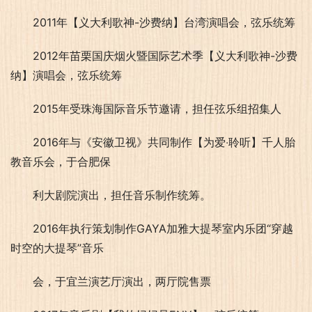
2011年【义大利歌神-沙费纳】台湾演唱会，弦乐统筹
2012年苗栗国庆烟火暨国际艺术季【义大利歌神-沙费
纳】演唱会，弦乐统筹
2015年受珠海国际音乐节邀请，担任弦乐组招集人
2016年与《安徽卫视》共同制作【为爱‧聆听】千人胎
教音乐会，于合肥保
利大剧院演出，担任音乐制作统筹。
2016年执行策划制作GAYA加雅大提琴室内乐团“穿越
时空的大提琴”音乐
会，于宜兰演艺厅演出，两厅院售票