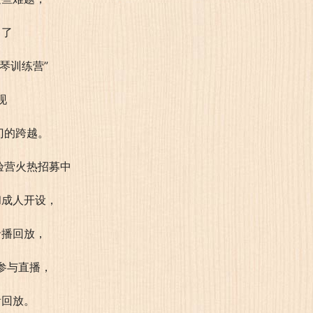
出了
琴训练营”
现
门的跨越。
和成人开设，
录播回放，
参与直播，
看回放。