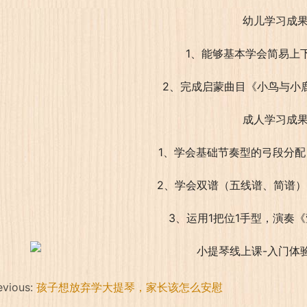
幼儿学习成
1、能够基本学会简易上
2、完成启蒙曲目《小鸟与小
成人学习成
1、学会基础节奏型的弓段分
2、学会双谱（五线谱、简谱
3、运用1把位1手型，演奏
evious:
孩子想放弃学大提琴，家长该怎么安慰