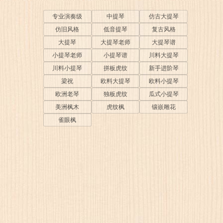
专业演奏级
中提琴
仿古大提琴
仿旧风格
低音提琴
复古风格
大提琴
大提琴老师
大提琴谱
小提琴老师
小提琴谱
川料大提琴
川料小提琴
拼板虎纹
新手进阶琴
梁祝
欧料大提琴
欧料小提琴
欧洲老琴
独板虎纹
瓜式小提琴
美洲枫木
虎纹枫
镶嵌雕花
雀眼枫