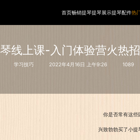
首页
畅销提琴
提琴展示
提琴配件
热
琴线上课-入门体验营火热
学习技巧
2022年4月16日 上午9:26
1089
你是否常有这些
兴致勃勃买了小提