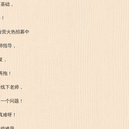
何基础，
手！
师指导，
复，
再拖！
个线下老师，
了一个问题！
真难呀！
这些难题，