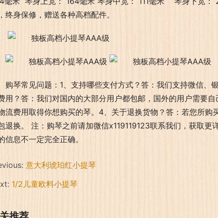
54毫米  琴身上宽： 164毫米 琴身中宽： 111毫米    琴身下宽：
，终身保修，赠送各种高档配件。
购琴常见问题：1、支持哪些支付方式？答：我们支持微信、
费用？答：我们对国内的大部分用户都包邮，国外的用户需要自
物流费用取得你想购买的琴。4、关于退换货物？答：若您所购
包退换。 注：购琴之前请加微信x119119123联系我们，获
的信息不一定完全正确。
evious:
意大利琥珀红小提琴
xt:
1/2儿童欧料小提琴
关推荐