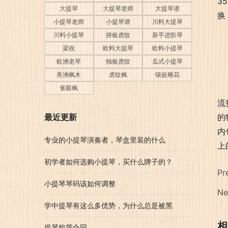
3
大提琴
大提琴老师
大提琴谱
换
小提琴老师
小提琴谱
川料大提琴
川料小提琴
拼板虎纹
新手进阶琴
梁祝
欧料大提琴
欧料小提琴
欧洲老琴
独板虎纹
瓜式小提琴
美洲枫木
虎纹枫
镶嵌雕花
雀眼枫
流
最近更新
的
内
专业的小提琴演奏者，琴盒里装的什么
上
初学者如何选购小提琴，买什么牌子的？
Pr
小提琴琴码该如何调整
Ne
学中提琴有这么多优势，为什么总是被黑
相
提琴租赁合同