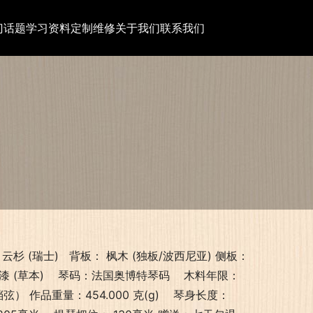
门话题
学习资料
定制维修
关于我们
联系我们
云杉 (瑞士)   背板： 枫木 (独板/波西尼亚) 侧板： 
精漆 (草本)    琴码：法国奥博特琴码    木料年限： 
品重量：454.000 克(g)    琴身长度： 