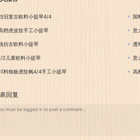
仿旧复古欧料小提琴4/4
国
高档虎皮纹手工小提琴
意
浅仿古欧料小提琴
透
1/2儿童欧料小提琴
意
川料独板虎纹枫4/4手工小提琴
高
表回复
ou must be logged in to post a comment...