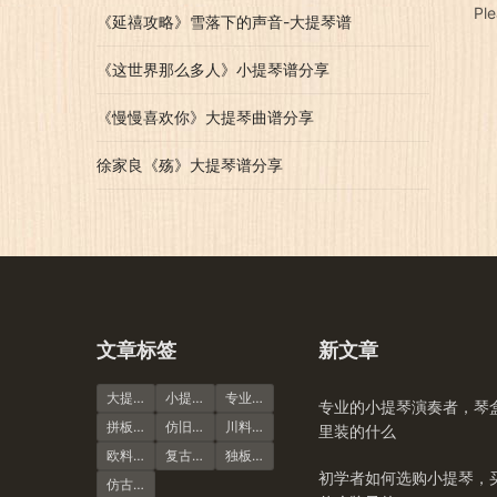
Pl
《延禧攻略》雪落下的声音-大提琴谱
《这世界那么多人》小提琴谱分享
《慢慢喜欢你》大提琴曲谱分享
徐家良《殇》大提琴谱分享
文章标签
新文章
大提琴
小提琴谱
专业演奏级
专业的小提琴演奏者，琴
拼板虎纹
仿旧风格
川料小提琴
里装的什么
欧料小提琴
复古风格
独板虎纹
初学者如何选购小提琴，
仿古大提琴