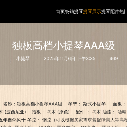
首页
畅销提琴
提琴展示
提琴配件
热
独板高档小提琴AAA级
小提琴
2025年11月6日 下午3:35
469
名称：独板高档小提琴AAA级    琴型： 斯式小提琴     面板： 
木 (波西尼亚)    指板： 乌木 (原色)    配件 ： 乌木 油漆： 酒
五年自然风干 琴弦： 钢弦（可以根据买家需求装配绿美人等高档弦） 作