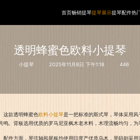
首页
畅销提琴
提琴展示
提琴配件
热
透明蜂蜜色欧料小提琴
小提琴
2025年11月8日 下午1:18
446
这款透明蜂蜜色
欧料小提琴
是一把标准的斯式琴，琴体采用风
共鸣。背板选用优质的罗马尼亚枫木老木料，木理流畅均匀，为
配件方面，琴弦轴和尾板均使用印度产优质乌木，琴码则采用