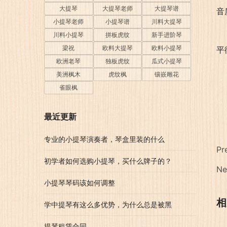
大提琴
大提琴老师
大提琴谱
音
小提琴老师
小提琴谱
川料大提琴
川料小提琴
拼板虎纹
新手进阶琴
梁祝
欧料大提琴
欧料小提琴
平
欧洲老琴
独板虎纹
瓜式小提琴
美洲枫木
虎纹枫
镶嵌雕花
雀眼枫
最近更新
专业的小提琴演奏者，琴盒里装的什么
Pr
初学者如何选购小提琴，买什么牌子的？
Ne
小提琴琴码该如何调整
相
学中提琴有这么多优势，为什么总是被黑
提琴租赁合同