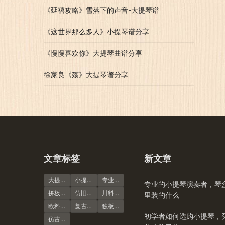
《延禧攻略》雪落下的声音-大提琴谱
《这世界那么多人》小提琴谱分享
《慢慢喜欢你》大提琴曲谱分享
徐家良《殇》大提琴谱分享
文章标签
新文章
大提琴
小提琴谱
专业演奏级
专业的小提琴演奏者，琴
拼板虎纹
仿旧风格
川料小提琴
里装的什么
欧料小提琴
复古风格
独板虎纹
初学者如何选购小提琴，
仿古大提琴