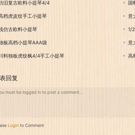
仿旧复古欧料小提琴4/4
国
高档虎皮纹手工小提琴
意
浅仿古欧料小提琴
1
独板高档小提琴AAA级
意
川料独板虎纹枫4/4手工小提琴
高
表回复
ou must be logged in to post a comment...
ease
Login
to Comment