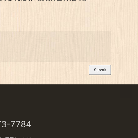
Submit
73-7784