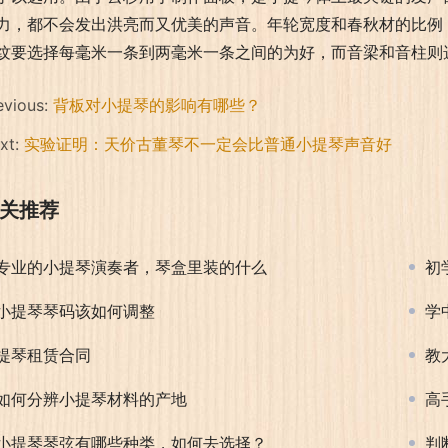
力，都不会发出洪亮而又优美的声音。年轮宽度和春秋材的比例
纹要选择每毫米一条到两毫米一条之间的为好，而音梁和音柱则
evious:
背板对小提琴的影响有哪些？
xt:
实验证明：天价古董琴不一定会比普通小提琴声音好
关推荐
专业的小提琴演奏者，琴盒里装的什么
初
小提琴琴码该如何调整
学
提琴租赁合同
教
如何分辨小提琴材料的产地
高
小提琴琴弦有哪些种类，如何去选择？
判