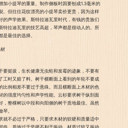
加小提琴的重量。制作侧板时因要刨成1.3毫米的
裂。但往往花纹漂亮的小提琴卖价更贵，因为这样
好的声学效果。斯特拉迪瓦里时代，有钱的贵族们
斯特拉迪瓦里的技艺高超，琴声都是很动人的。所
都是最佳的选择。
干要挺拔，生长健康无虫蛀和发霉的迹象，不要有
了工时又赔了料。树干横断面上看到的年轮不要成
的比例相差不要过于悬殊。而且横断面上木材的色
材的强度均匀性和声学性能。云杉要求树干纵剖面
好，整棵树以中段和向阳侧的树干质地最佳。虽然
做琴。
求就不必过于严格，只要求木材的软硬和质量适中
部件，质地过于坚硬不利于振动，材质过软又振动