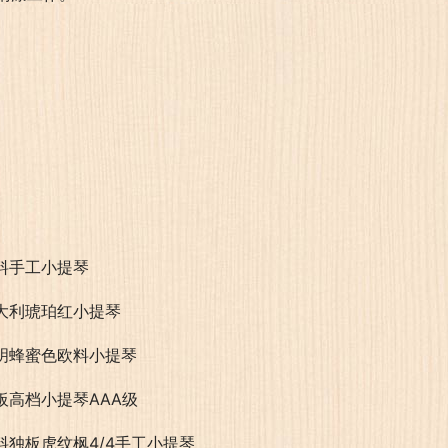
料手工小提琴
大利琥珀红小提琴
明蜂蜜色欧料小提琴
板高档小提琴AAA级
料独板虎纹枫4/4手工小提琴