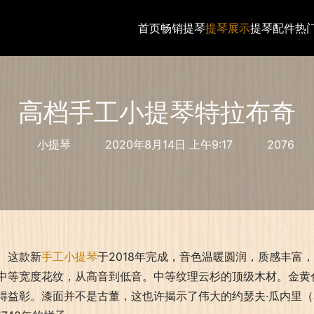
首页
畅销提琴
提琴展示
提琴配件
热
高档手工小提琴特拉布奇
小提琴
2020年8月14日 上午9:17
2076
这款新
手工小提琴
于2018年完成，音色温暖圆润，质感丰富
中等宽度花纹，从高音到低音。中等纹理云杉的顶级木材。金黄色底
得益彰。漆面并不是古董，这也许揭示了伟大的约瑟夫·瓜内里（Josep