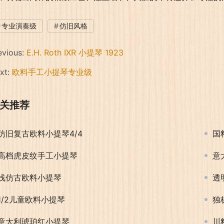
专业演奏级
仿旧风格
evious:
E.H. Roth IXR 小提琴 1923
xt:
欧料手工小提琴专业级
关推荐
仿旧复古欧料小提琴4/4
国
高档虎皮纹手工小提琴
意
浅仿古欧料小提琴
透
1/2儿童欧料小提琴
独
意大利琥珀红小提琴
川