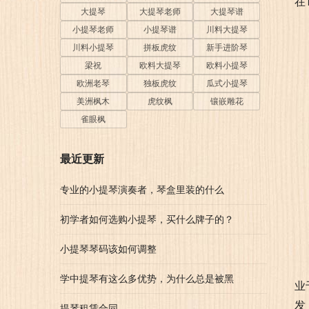
在
大提琴
大提琴老师
大提琴谱
小提琴老师
小提琴谱
川料大提琴
川料小提琴
拼板虎纹
新手进阶琴
梁祝
欧料大提琴
欧料小提琴
欧洲老琴
独板虎纹
瓜式小提琴
美洲枫木
虎纹枫
镶嵌雕花
雀眼枫
最近更新
专业的小提琴演奏者，琴盒里装的什么
初学者如何选购小提琴，买什么牌子的？
小提琴琴码该如何调整
学中提琴有这么多优势，为什么总是被黑
业
发
提琴租赁合同