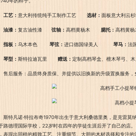
1740年的样子。
工艺：
意大利传统纯手工制作工艺       
选材：
面板意大利云杉
油漆：
复古油性漆      
弦轴：
高档黄杨木       
腮托：
高档黄杨
指板：
乌木本色        
琴弦：
进口德国绿美人          
琴马：
法
琴型：
斯特拉迪瓦里       
赠送：
定制高档琴盒、檀木琴弓、木
售后服务：品质终身质保、并提供以旧换新的升级置换服务，
斯特凡诺·特拉布奇1970年出生于意大利桑德里奥，是克雷莫
于路德理国际学校，22岁时在四年的学徒生涯后开了自己的店。Tr
，表现出同样的精致工艺、注重细节、大胆的木材选择和专注的