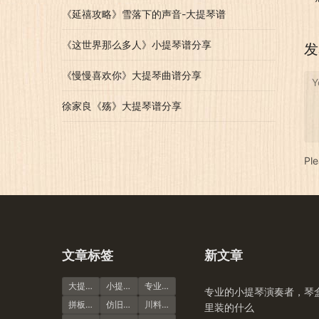
《延禧攻略》雪落下的声音-大提琴谱
《这世界那么多人》小提琴谱分享
发
《慢慢喜欢你》大提琴曲谱分享
Y
徐家良《殇》大提琴谱分享
Pl
文章标签
新文章
大提琴
小提琴谱
专业演奏级
专业的小提琴演奏者，琴
拼板虎纹
仿旧风格
川料小提琴
里装的什么