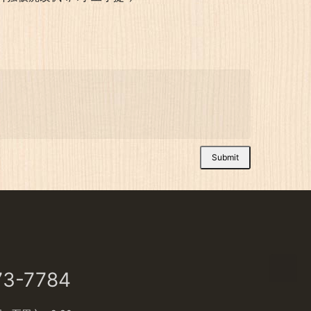
Submit
73-7784