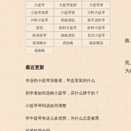
大提琴
大提琴老师
大提琴谱
小提琴老师
小提琴谱
川料大提琴
川料小提琴
拼板虎纹
新手进阶琴
梁祝
欧料大提琴
欧料小提琴
欧洲老琴
独板虎纹
瓜式小提琴
曲
美洲枫木
虎纹枫
镶嵌雕花
雀眼枫
亮
最近更新
为
专业的小提琴演奏者，琴盒里装的什么
初学者如何选购小提琴，买什么牌子的？
小提琴琴码该如何调整
学中提琴有这么多优势，为什么总是被黑
提琴租赁合同