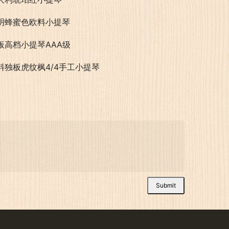
明蜂蜜色欧料小提琴
板高档小提琴AAA级
料独板虎纹枫4/4手工小提琴
Submit