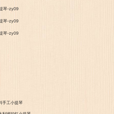
料手工小提琴
大利琥珀红小提琴