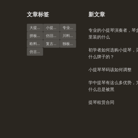
文章标签
新文章
大提琴
小提琴谱
专业演奏级
专业的小提琴演奏者，琴
拼板虎纹
仿旧风格
川料小提琴
里装的什么
欧料小提琴
复古风格
独板虎纹
初学者如何选购小提琴，
仿古大提琴
什么牌子的？
小提琴琴码该如何调整
学中提琴有这么多优势，
什么总是被黑
提琴租赁合同