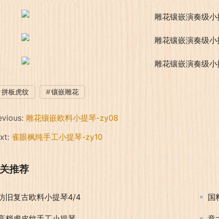
拼板虎纹
镶嵌雕花
evious:
雕花镶嵌欧料小提琴-zy08
xt:
雀眼枫纯手工小提琴-zy10
关推荐
仿旧复古欧料小提琴4/4
国
高档虎皮纹手工小提琴
意