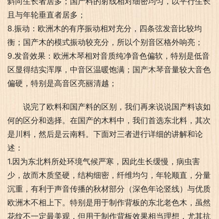
斜向生长者居多；国产料的射线相对细密均匀，以平行生长
且与年轮垂直者居多；
8.振动：欧洲木的有序振动相对充分，四条弦发音比较均
衡；国产木的模式振动较充分，所以个别音区格外响亮；
9.发音效果：欧洲木琴相对音质纯净音色偏软，特别是低音
区显得结实浑厚，中音区温暖饱满；国产木琴音量较大音色
偏硬，特别是高音区亮丽清越；
说完了欧料和国产料的区别，我们再来说说国产料该如
何的区分和选择。在国产的木料中，我们首选东北料，其次
是川料，然后是云南料。下面对三者进行详细的讲解和论
述：
1.因为东北料所处环境气候严寒，因此生长缓慢，病虫害
少，故而木质坚硬，结构细密，纤维均匀，年轮顺直，分量
沉重，有利于声音传播的秋材部分（深色年论竖线）与优质
欧洲木不相上下。特别是用于制作背板的东北老色木，虽然
花纹不一定最美观，但用于制作背板效果相当理想，尤其抗