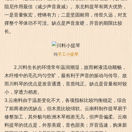
阻尼作用最佳（减少声音衰减）。东北料提琴有两大优势，
一是音量恢宏，铿锵有力；二是坚固耐用，传世久远，对支
撑整个琴体功不可没。缺点是声音发硬，开音的期限比较
长。
纯
手工小提琴
2.川料生长的环境常年温润潮湿，故而树液流动顺畅，
木纤维中的毛孔均匀空旷，最有利于声音的振动与传导。故
而川料琴的优点是发音通透，音质纯正。缺点是音量相对较
小，穿透力稍差。
3.云南料由于温差变化不大，各项指标比较均衡稳定，综合
了前两者的优缺点，但木质比较绵软。云南料制作提琴易于
修整加工，其外貌与欧洲木琴相差无几，但声音偏柔。云南
料提琴的优点是，外形美观，音色甜美；开音迅速，购来新