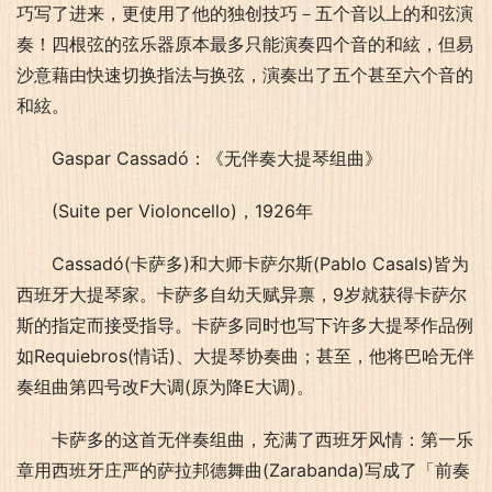
巧写了进来，更使用了他的独创技巧－五个音以上的和弦演
奏！四根弦的弦乐器原本最多只能演奏四个音的和絃，但易
沙意藉由快速切换指法与换弦，演奏出了五个甚至六个音的
和絃。
Gaspar Cassadó：《无伴奏大提琴组曲》
(Suite per Violoncello)，1926年
Cassadó(卡萨多)和大师卡萨尔斯(Pablo Casals)皆为
西班牙大提琴家。卡萨多自幼天赋异禀，9岁就获得卡萨尔
斯的指定而接受指导。卡萨多同时也写下许多大提琴作品例
如Requiebros(情话)、大提琴协奏曲；甚至，他将巴哈无伴
奏组曲第四号改F大调(原为降E大调)。
卡萨多的这首无伴奏组曲，充满了西班牙风情：第一乐
章用西班牙庄严的萨拉邦德舞曲(Zarabanda)写成了「前奏