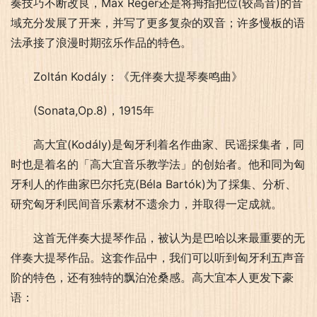
奏技巧不断改良，Max Reger还是将拇指把位(较高音)的音
域充分发展了开来，并写了更多复杂的双音；许多慢板的语
法承接了浪漫时期弦乐作品的特色。
Zoltán Kodály：《无伴奏大提琴奏鸣曲》
(Sonata,Op.8)，1915年
高大宜(Kodály)是匈牙利着名作曲家、民谣採集者，同
时也是着名的「高大宜音乐教学法」的创始者。他和同为匈
牙利人的作曲家巴尔托克(Béla Bartók)为了採集、分析、
研究匈牙利民间音乐素材不遗余力，并取得一定成就。
这首无伴奏大提琴作品，被认为是巴哈以来最重要的无
伴奏大提琴作品。这套作品中，我们可以听到匈牙利五声音
阶的特色，还有独特的飘泊沧桑感。高大宜本人更发下豪
语：