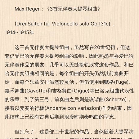
Max Reger：《3首无伴奏大提琴组曲》
(Drei Suiten für Violoncello solo,Op.131c)，
1914~1915年
这三首无伴奏大提琴组曲，虽然写在20世纪初，但这
套仍受巴哈无伴奏大提琴组曲的影响，因此熟悉与喜爱巴哈
无伴奏作品的朋友，几乎可以无缝接轨欣赏这套作品。和巴
哈无伴奏组曲相同的是，每个组曲的开头仍然以前奏曲开
始，而每个乐章安排虽然较灵活，但仍使用到赋格(Fuge)、
嘉禾舞曲(Gavotte)和吉格舞曲(Gigue)等巴洛克组曲代表性
的乐章；到了第三号，前奏曲之后则是诙谐曲(Scherzo)，
接着以变奏的行板(Andante con variazioni)作为结束，因
此结构上已经有古典后期到浪漫时期奏鸣曲的型态。
但别忘了，这是部二十世纪的作品，当然随着大提琴演