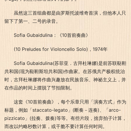
虽然这三首组曲都是由罗斯托波维奇首演，但他本人只
留下了第一、二号的录音。
Sofia Gubaidulina：《10首前奏曲》
(10 Preludes for Violoncello Solo)，1974年
Sofia Gubaidulina(苏菲亚．古拜杜琳娜)是前苏联鞑靼
共和国(现为鞑靼斯坦共和国)作曲家。在苏俄共产极权统治
时，古拜杜琳娜将作曲兴趣放在民族音乐、神祕主义上，并
在作品的时间上摆脱了节拍限制。
这套《10首前奏曲》，每个乐章只用「演奏方式」作为
标题，例如「staccato-legato」(断奏－连奏)、「arco-
pizzicato」(拉奏、拨奏)等等。有些片段，捨弃拍子计算，
而改以约略秒数计算，或干脆不要计算任何时间。