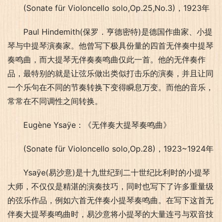
(Sonate für Violoncello solo,Op.25,No.3)，1923年
Paul Hindemith(保罗．亨德密特)是德国作曲家、小提
琴与中提琴演奏家。他曾写下极具份量的四首无伴奏中提琴
奏鸣曲，而大提琴无伴奏奏鸣曲仅此一首。他的无伴奏作
品，最特别的就是让弦乐做出类似打击乐的演奏，并且让同
一个乐句在不同的节奏转换下变得瞬息万变。而他的音乐，
常常在不同调性之间转换。
Eugène Ysaÿe：《无伴奏大提琴奏鸣曲》
(Sonate für Violoncello solo,Op.28)，1923~1924年
Ysaÿe(易沙意)是十九世纪到二十世纪比利时的小提琴
大师，不仅仅是精湛的演奏技巧，同时也写下了许多重量级
的弦乐作品，例如六首无伴奏小提琴奏鸣曲。在写下这首无
伴奏大提琴奏鸣曲时，易沙意将小提琴的大量连弓与双音技