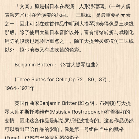
「文楽」原是指日本在表演「人形浄瑠璃」(一种人偶
表演艺术)时在旁演奏的乐曲。「三味线」是最重要的元素
之一，因此可以在这首作品中听到大提琴演奏得像是三味线
那般。除了使用大量日本音阶以外，富有情绪转折与戏剧化
铺陈的段落也是聆听重点之一。除了大提琴拨弦模仿三味线
以外，拉弓演奏又有些吹笛的色彩。
Benjamin Britten：《3首大提琴组曲》
(Three Suites for Cello,Op.72、80、87)，
1964~1971年
英国作曲家Benjamin Britten(班杰明．布列顿)与大提
琴大师罗斯托波维奇(Mstislav Rostropovich)有着很好的
交情，因此这套作品是献给罗斯托波维奇的。这套作品仍然
可以看出巴哈作品的影响，像是第一号组曲当中的赋格
(Fuga)，仍然有巴哈管风琴的影子。