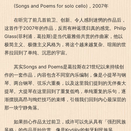
(Songs and Poems for solo cello)，2007年
在听完了前几首前卫、创新、令人感到迷惘的作品后，
这首作于2007年的作品，反而有种返璞归真的感觉。Philip 
Glass(菲利浦．葛拉斯)是当代最雅俗共赏的作曲家，他以
极简主义、极微主义风格为，将这个越来越复杂、喧闹的世
界拉回到了单纯、沉思的宇宙。
其实Songs and Poems是葛拉斯在21世纪以来持续创
作的一套作品，内容包含不同室内乐编制，像是小提琴与钢
琴、两台钢琴、弦乐六重奏，以及这里我们提到的无伴奏大
提琴。大提琴在这里回到了重复低鸣，单纯重复的乐句，逐
渐摆脱高昂与绚烂技巧的束缚，引领我们回到内心最深层的
那一块宁静角落。
如果担心作品太过前卫，或许可以先从具有「强烈民族
风格」的作品开始欣赏，像是Kodály的匈牙利民族风、