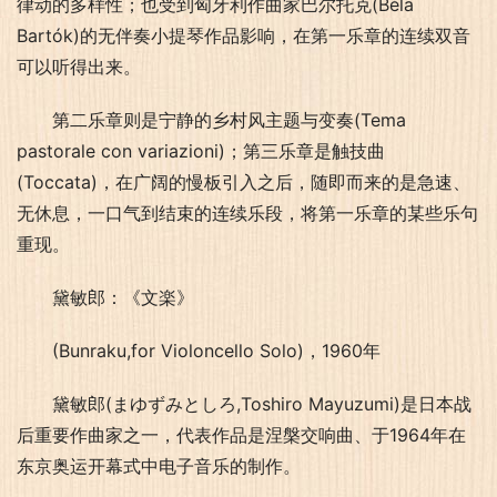
律动的多样性；也受到匈牙利作曲家巴尔托克(Béla 
Bartók)的无伴奏小提琴作品影响，在第一乐章的连续双音
可以听得出来。
第二乐章则是宁静的乡村风主题与变奏(Tema 
pastorale con variazioni)；第三乐章是触技曲
(Toccata)，在广阔的慢板引入之后，随即而来的是急速、
无休息，一口气到结束的连续乐段，将第一乐章的某些乐句
重现。
黛敏郎：《文楽》
(Bunraku,for Violoncello Solo)，1960年
黛敏郎(まゆずみとしろ,Toshiro Mayuzumi)是日本战
后重要作曲家之一，代表作品是涅槃交响曲、于1964年在
东京奥运开幕式中电子音乐的制作。