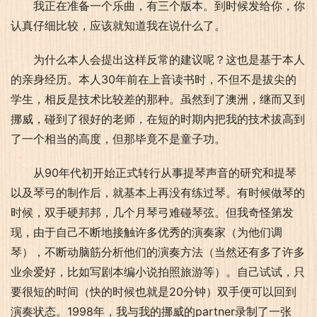
我正在准备一个乐曲，有三个版本。到时候发给你，你
认真仔细比较，应该就知道我在说什么了。
为什么本人会提出这样反常的建议呢？这也是基于本人
的亲身经历。本人30年前在上音读书时，不但不是拔尖的
学生，相反是技术比较差的那种。虽然到了澳洲，继而又到
挪威，碰到了很好的老师，在短的时期内把我的技术拔高到
了一个相当的高度，但那毕竟不是童子功。
从90年代初开始正式转行从事提琴声音的研究和提琴
以及琴弓的制作后，就基本上再没有练过琴。有时候做琴的
时候，双手硬邦邦，几个月琴弓难碰琴弦。但我奇怪第发
现，由于自己不断地接触许多优秀的演奏家（为他们调
琴），不断动脑筋分析他们的演奏方法（当然还有多了许多
业余爱好，比如写剧本编小说拍照旅游等）。自己试试，只
要很短的时间（快的时候也就是20分钟）双手便可以回到
演奏状态。1998年，我与我的挪威的partner录制了一张