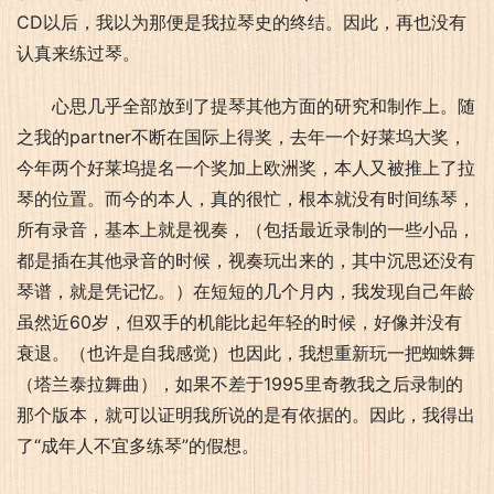
CD以后，我以为那便是我拉琴史的终结。因此，再也没有
认真来练过琴。
心思几乎全部放到了提琴其他方面的研究和制作上。随
之我的partner不断在国际上得奖，去年一个好莱坞大奖，
今年两个好莱坞提名一个奖加上欧洲奖，本人又被推上了拉
琴的位置。而今的本人，真的很忙，根本就没有时间练琴，
所有录音，基本上就是视奏，（包括最近录制的一些小品，
都是插在其他录音的时候，视奏玩出来的，其中沉思还没有
琴谱，就是凭记忆。）在短短的几个月内，我发现自己年龄
虽然近60岁，但双手的机能比起年轻的时候，好像并没有
衰退。（也许是自我感觉）也因此，我想重新玩一把蜘蛛舞
（塔兰泰拉舞曲），如果不差于1995里奇教我之后录制的
那个版本，就可以证明我所说的是有依据的。因此，我得出
了“成年人不宜多练琴”的假想。