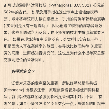
识可以追溯到毕达哥拉斯（Pythagoras, B.C. 582）公元前
582年的古代。 如果您用手指在这些节点上轻轻触摸琴
弦，即未将琴弦用力按在指板上，手指的两侧琴弦都会震动 
( 实音则是只有一边震动 )，因此创造了特殊的浮动音响效
果。这些音调称之为泛音，在小提琴的技术中扮演着重要角
色。 如果在现场演奏中听到泛音，会觉得比实音低一些，
那是因为人耳在高频率的范围，会寻找比物理纯律 8 度更
宽的间距，进而感知音调变低。这也是为什么小提琴家总要
克服高把位的音准间距。
好琴的定义？
泛音对乐器的发声至关重要，所以好琴总是能共振 
(Resonanz) 出很多泛音，原理就像铜管乐器使用同样指
法，就可以依嘴唇的紧张度吹出泛音列其中好几个音。 有
趣的是，如果小提琴发出的泛音数少一点，整体音响听起来