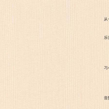
从
乐
习
音