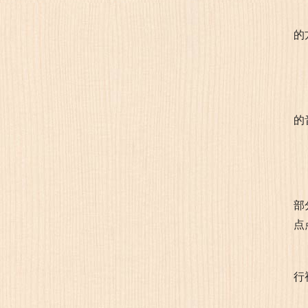
的
的
部
点
行