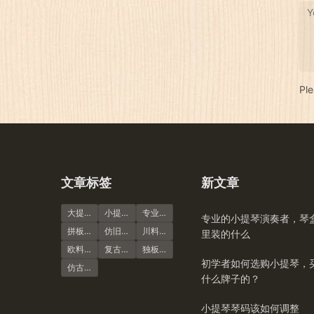
Y
Pl
文章标签
新文章
大提琴
小提琴谱
专业演奏级
专业的小提琴演奏者，琴
拼板虎纹
仿旧风格
川料小提琴
里装的什么
欧料小提琴
复古风格
独板虎纹
初学者如何选购小提琴，
仿古大提琴
什么牌子的？
小提琴琴码该如何调整