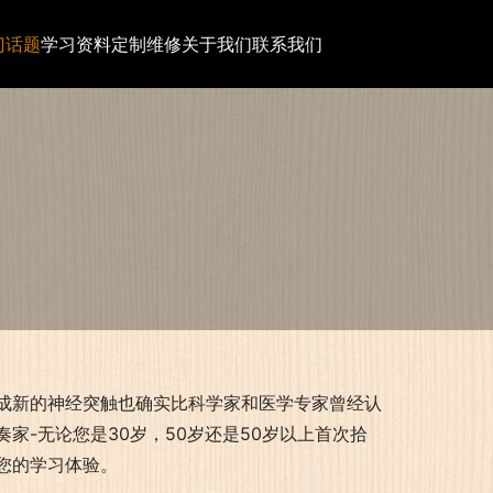
门话题
学习资料
定制维修
关于我们
联系我们
成新的神经突触也确实比科学家和医学专家曾经认
家-无论您是30岁，50岁还是50岁以上首次拾
您的学习体验。