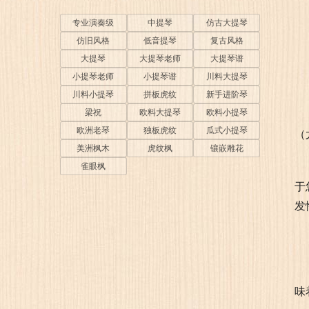
专业演奏级
中提琴
仿古大提琴
仿旧风格
低音提琴
复古风格
大提琴
大提琴老师
大提琴谱
小提琴老师
小提琴谱
川料大提琴
川料小提琴
拼板虎纹
新手进阶琴
梁祝
欧料大提琴
欧料小提琴
欧洲老琴
独板虎纹
瓜式小提琴
（
美洲枫木
虎纹枫
镶嵌雕花
雀眼枫
于
发
味