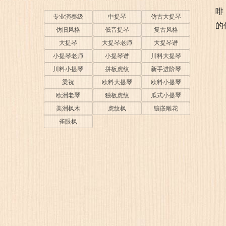
啡
专业演奏级
中提琴
仿古大提琴
的
仿旧风格
低音提琴
复古风格
大提琴
大提琴老师
大提琴谱
小提琴老师
小提琴谱
川料大提琴
川料小提琴
拼板虎纹
新手进阶琴
梁祝
欧料大提琴
欧料小提琴
欧洲老琴
独板虎纹
瓜式小提琴
美洲枫木
虎纹枫
镶嵌雕花
雀眼枫