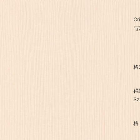
C
与
格
得
S
格