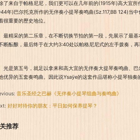
除了来自于帕格尼尼，我们更可以在几年前的(1915年)高大宜所
1944年)巴尔托克所作的无伴奏小提琴奏鸣曲(Sz.117,BB 1
着很重要的歷史地位。
最精采的第二乐章，在不断切换节拍的第一段，先展示了最基
不断酝酿，最后终于在大约3:40处以帕格尼尼式的左手拨奏，
。
光是第五号，就足以拿来和高大宜的无伴奏大提琴奏鸣曲、巴
他优异的五套奏鸣曲。因此说Ysaÿe的这套作品堪称小提琴独
evious:
音乐圣经之巴赫《无伴奏小提琴组曲与奏鸣曲》
xt:
好好对待你的朋友：平日如何保养提琴？
关推荐