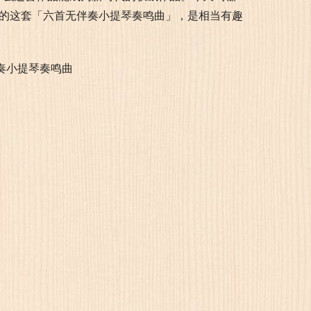
认为，Ysaÿe的这套「六首无伴奏小提琴奏鸣曲」，是相当有趣