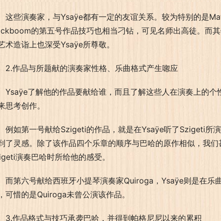
这些演奏家，与Ysaÿe都有一定的友谊关系。较为特别的是Mathie
rickboom的第五号作品技巧也相当刁钻，可见名师出高徒。而
艺术造诣上也深受Ysaÿe所尊敬。
2.作品与所题献的演奏家性格、乐曲格式产生唿应
Ysaÿe了解他的作品要献给谁，而且了解这些人在演奏上的个
来思考创作。
例如第一号献给Szigeti的作品，就是在Ysaÿe听了Szig
到了灵感。除了该作品四个乐章的顺序与巴哈的原作相似，我们甚
zigeti演奏巴哈时所给他的感受。
而第六号献给西班牙小提琴演奏家Quiroga，Ysaÿe则是在乐
，可惜的是Quiroga未曾公演该作品。
3.作品格式与技巧承袭巴哈，并得到帕格尼尼以来的累积