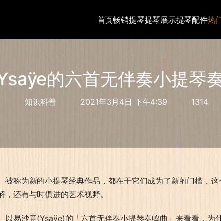
首页
畅销提琴
提琴展示
提琴配件
热
Ysaÿe的六首无伴奏小提琴
知识科普
2021年3月4日 下午4:39
1314
被称为新的小提琴经典作品，都在于它们成为了新的门槛，这
解，还有与时俱进的艺术视野。
以易沙意(Ysaÿe)的「六首无伴奏小提琴奏鸣曲」来看看，