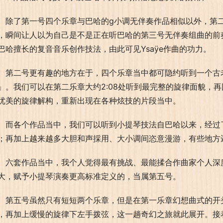
除了第一号四个乐章与巴哈的g小调无伴奏作品相似以外，第
，瞬间让人以为自己是不是正在听巴哈的第三号无伴奏组曲的前奏
巴哈擅长的复音音乐创作技法，由此可见Ysaÿe作曲的功力。
第二号更有趣的地方在于，四个乐章当中都可隐约听到一个古
」。我们可以在第二乐章大约2:08处听到最完整的旋律面貌，再
优美的旋律解构，重新出现在各种炫技的片段当中。
而各个作品当中，我们可以听到小提琴技法自巴哈以来，经过
；再加上越来越多大胆和声採用、大小调间恣意漫游，有些地方
六套作品当中，我个人觉得最有挑战、最能揉合作曲家个人深
大，赋予小提琴演奏更高标准定义的，当属第五号。
第五号虽然只有短短两个乐章，但是在第一乐章幻想曲式的开
，再加上缓慢的旋律下左手拨弦，这一趟奇幻之旅就此展开。接