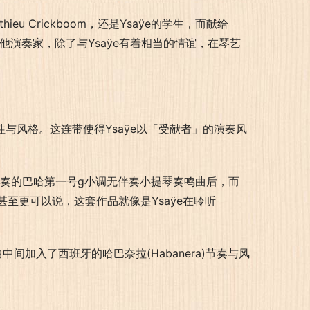
u Crickboom，还是Ysaÿe的学生，而献给
其他演奏家，除了与Ysaÿe有着相当的情谊，在琴艺
性与风格。这连带使得Ysaÿe以「受献者」的演奏风
eti所演奏的巴哈第一号g小调无伴奏小提琴奏鸣曲后，而
至更可以说，这套作品就像是Ysaÿe在聆听
曲中间加入了西班牙的哈巴奈拉(Habanera)节奏与风