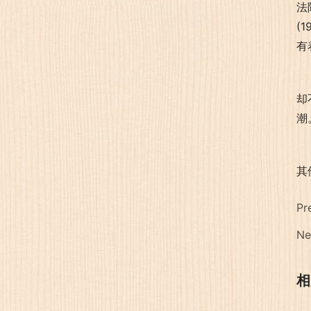
法
(
有
却
潮
其
Pr
Ne
相