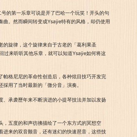
二号的第一乐章可说是开了巴哈一个玩笑！开头的句
曲。然而瞬间转变成Ysaÿe特有的风格，却仍使用
老的旋律，这个旋律来自于古老的「葛利果圣
回过来听听其他乐章，就可以知道Ysaÿe如何将这
了帕格尼尼的革命性创造后，各种炫目技巧开发完
还採用了当时最新的「微分音」演奏。
度、承袭歷年来不断演进的小提琴技法并加以发扬
头，五度的和声彷彿描绘了一个东方式的冥想空
着进来的双音颤音，还有迷幻的快速琶音，这些技