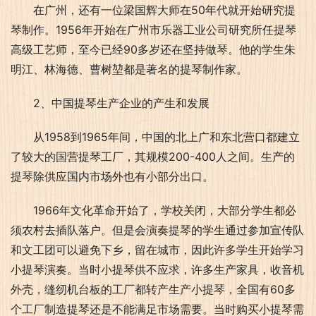
在广州，还有一位梁国辉大师在50年代就开始研究提
琴制作。1956年开始在广州市乐器工业公司研究所任提琴
高级工艺师，至今已经90多岁还在坚持做琴。他的学生朱
明江、林海德、曹树堃都是著名的提琴制作家。
2、中国提琴生产企业的产生和发展
从1958到1965年间，中国的北上广和东北营口都建立
了较大的国营提琴工厂，其规模200-400人之间。生产的
提琴除供应国内市场外也有小部分出口。
1966年文化革命开始了，学校关闭，大部分学生都必
须农村去插队落户。但是会演奏提琴的学生通过参加宣传队
和文工团可以避免下乡，留在城市，因此许多学生开始学习
小提琴演奏。当时小提琴供不应求，许多生产家具，收音机
外壳，缝纫机台板的工厂都转产生产小提琴，全国有60多
个工厂制造提琴还是不能满足市场需要。当时购买小提琴需