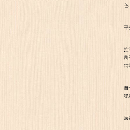
色
平
控
刷
纯
自
稳
层