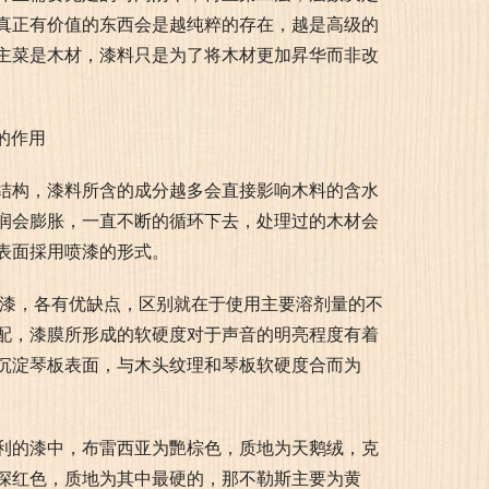
真正有价值的东西会是越纯粹的存在，越是高级的
主菜是木材，漆料只是为了将木材更加昇华而非改
结构，漆料所含的成分越多会直接影响木料的含水
润会膨胀，一直不断的循环下去，处理过的木材会
表面採用喷漆的形式。
精漆，各有优缺点，区别就在于使用主要溶剂量的不
配，漆膜所形成的软硬度对于声音的明亮程度有着
沉淀琴板表面，与木头纹理和琴板软硬度合而为
利的漆中，布雷西亚为艷棕色，质地为天鹅绒，克
深红色，质地为其中最硬的，那不勒斯主要为黄