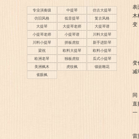
表
专业演奏级
中提琴
仿古大提琴
木
仿旧风格
低音提琴
复古风格
变
大提琴
大提琴老师
大提琴谱
小提琴老师
小提琴谱
川料大提琴
川料小提琴
拼板虎纹
新手进阶琴
梁祝
欧料大提琴
欧料小提琴
欧洲老琴
独板虎纹
瓜式小提琴
变
美洲枫木
虎纹枫
镶嵌雕花
减
雀眼枫
同
直
一
雷