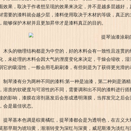
面效果，取决于作者想呈现的效果来决定，并不是越多层越好，
材需要的漆料就会越少层，漆料使用取决于木材的等级，真正的
，能够保护木材并且更加昇华才是漆料真正的目的。
木头的物理结构都是为中空的，好的木料会有一致性且连贯的
化，未处理的木料会因大气的溼度变化来决定，干燥会缩收，湿
弱它的吸湿性，一般会用毛刷刷漆，有些则是为了获得更光滑的
制琴漆有分为两种不同的漆料:第一种是油漆，第二种则是酒
，溶质的软硬度与可溶性的不同，需要调和出不同的漆料进行搭
接的影响，漆膜在溶剂蒸发后会形成透明薄膜，当挥发完之后会
，会是最佳状态。
提琴基本色调是棕黄橘红，提琴漆都会是为透明色，在古义大
莫那早期为琥珀黄，渐渐转变为深红与深黄，威尼斯漆为淡红与