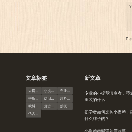
Y
Pl
文章标签
新文章
大提琴
小提琴谱
专业演奏级
专业的小提琴演奏者，琴
拼板虎纹
仿旧风格
川料小提琴
里装的什么
欧料小提琴
复古风格
独板虎纹
初学者如何选购小提琴，
仿古大提琴
什么牌子的？
小提琴琴码该如何调整