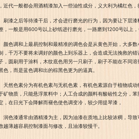
，近代一般都会用酒精漆加入一些油性成分，义大利为橘红色，
刷漆之后等待漆干后，才会进行磨光的行为，因为要让下层漆
整，一般是用600号以上砂纸进行磨光，一路磨到1200号以
颜色调和上最易控制和最精准的调色会是从黄色开始，大多数
制，千万不要将未调好的颜色上到乐器上，会造成无法挽救的错误
子，圆刷用于涂料，木纹底色用另一只刷子，刷子不能在不同溶
黑色，而是蓝色调和出的棕黑色更为的逼真。
天然色素分为有机色素与无机色素，有机色素源自于植物或动
于矿物质，只能悬浮浆料中；人工合成的颜料有酸硷性之分，苯
定，在日光下会降解而褪色使色调变冷，较少用提琴漆，
润色漆通常由酒精漆为主，因为油漆在质地上比较浓稠，导致
数越薄越容易控制漆面与修改，且油漆较慢干。