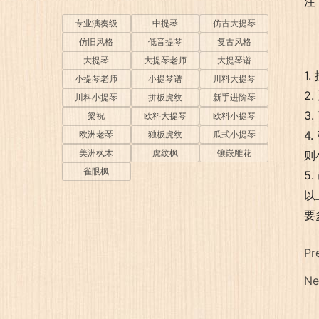
注
专业演奏级
中提琴
仿古大提琴
仿旧风格
低音提琴
复古风格
大提琴
大提琴老师
大提琴谱
1
小提琴老师
小提琴谱
川料大提琴
2
川料小提琴
拼板虎纹
新手进阶琴
3
梁祝
欧料大提琴
欧料小提琴
4
欧洲老琴
独板虎纹
瓜式小提琴
美洲枫木
虎纹枫
镶嵌雕花
则
雀眼枫
5
以
要
Pr
Ne