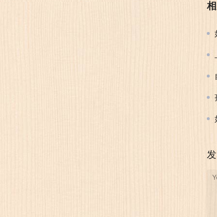
相
发
Y