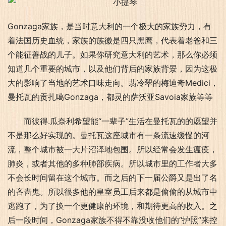
Gonzaga家族，是当时意大利的一个极大的家族势力，有
着法国历史血统，家族的族徽是四只黑鹰，代表着老爸和三
个能征善战的儿子。如果你研究意大利的艺术，那么你必须
知道几个重要的城市，以及他们背后的家族背景，因为这极
大的影响了当地的艺术口味走向。翡冷翠的梅迪奇Medici，
曼托瓦的贡扎噶Gonzaga，都灵的萨沃亚Savoia家族等等
而彼得.瓜奈利希望能“一辈子”生活在曼托瓦的的愿望并
不是那么好实现的。曼托瓦这座城市有一条流速缓慢的河
流，整个城市被一大片沼泽地包围。所以经常会发生瘟疫，
肺炎，或者其他的多种肺部疾病。所以城市里的工作者大多
不会长时间留在这个城市。而之后的下一届公爵又是出了名
的吝啬鬼。所以很多他的皇室员工后来都是偷偷的从城市中
逃跑了，为了换一个更健康的环境，和期待更高的收入。之
后一段时间，Gonzaga家族不得不靠没收他们的“护照”来控