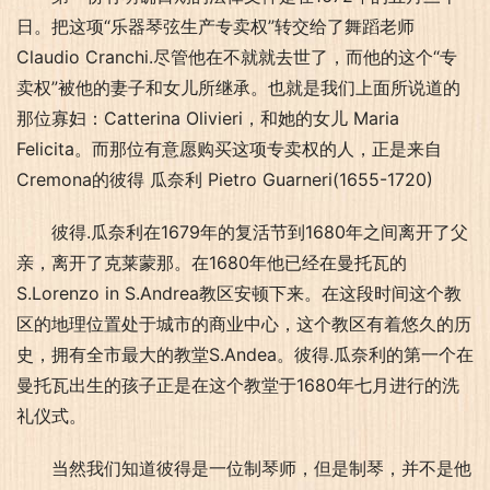
日。把这项“乐器琴弦生产专卖权”转交给了舞蹈老师
Claudio Cranchi.尽管他在不就就去世了，而他的这个“专
卖权”被他的妻子和女儿所继承。也就是我们上面所说道的
那位寡妇：Catterina Olivieri，和她的女儿 Maria 
Felicita。而那位有意愿购买这项专卖权的人，正是来自
Cremona的彼得 瓜奈利 Pietro Guarneri(1655-1720)
彼得.瓜奈利在1679年的复活节到1680年之间离开了父
亲，离开了克莱蒙那。在1680年他已经在曼托瓦的
S.Lorenzo in S.Andrea教区安顿下来。在这段时间这个教
区的地理位置处于城市的商业中心，这个教区有着悠久的历
史，拥有全市最大的教堂S.Andea。彼得.瓜奈利的第一个在
曼托瓦出生的孩子正是在这个教堂于1680年七月进行的洗
礼仪式。
当然我们知道彼得是一位制琴师，但是制琴，并不是他