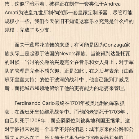
饰，这似乎暗示着，彼得正在制作一套类似于Andrea 
Amati为法皇九世所制作的那一套皇家定制乐器，尽管可能
规模小一些。我们今天依旧不知道这套乐器究竟是什么样的
规模，完成了多少支。
而关于鸢尾花装饰的来源，有可能是因为Gonzaga家
族实际上是起源于法国的Nevers家族。当彼得到达曼托瓦
的时候，当时的公爵的兴趣完全在音乐和女人身上，对于军
队的管理是完全不感兴趣。正是如此，在之后与表亲（由西
班牙皇室支持）的位于波河的战斗中，他自己跑到了威尼
斯，而把城市和领地留给了他的更有能力的老婆来管理。
Ferdinando Carlo最终在1701年被奥地利的军队抓
获，在西班牙皇位继承战争中。而他的老婆死于1703年，
自己则死于1708年，而公爵爵位则被奥地利国王继承。这
对于彼得来说是一个非常不好的消息：城市原来的公爵和公
爵夫人都不在了，所以他无法再为他们演奏乐器并领取工