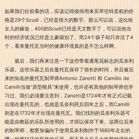
如果我们往前看的话，应该记得彼得用来买琴弦特卖权的价
格是29个Scudi，已经是很大的数字。那么可以说，这比给
女儿的嫁妆，400的Scudi已经是天文数字了，可以说他当
时的经济状况已经是土豪级别了。而24个孩子却只存活了4
个，看来曼托瓦当时的健康环境真的是不怎么样啊。
最后，我们再来注意一下这些带着鸢尾花标志的瓜奈利
乐器。这些乐器之后在曼托瓦保存了很长的时间，并且被后
来的知名的曼托瓦制琴师Antonio Zanotti 和 Camillo de 
Camilli当做“原型模具”来使用，也许还有其他的制琴师也学
习过。我们必须要注意到，Zanotti是1724年才有正式记载
出现在曼托瓦的，也就是瓜奈利死后四年之后，而Camilli
则是在1732年才出现在曼托瓦。我们找到的瓜奈利乐器可
能是由教廷的乐队所使用的，才得以保存下来。这两位后来
的制琴师，都更加偏向于使用瓜奈利制作于1680年左右的