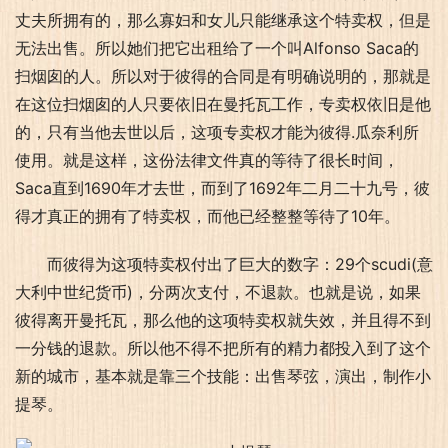
丈夫所拥有的，那么寡妇和女儿只能继承这个特卖权，但是
无法出售。所以她们把它出租给了一个叫Alfonso Saca的
扫烟囱的人。所以对于彼得的合同是有明确说明的，那就是
在这位扫烟囱的人只要依旧在曼托瓦工作，专卖权依旧是他
的，只有当他去世以后，这项专卖权才能为彼得.瓜奈利所
使用。就是这样，这份法律文件真的等待了很长时间，
Saca直到1690年才去世，而到了1692年二月二十九号，彼
得才真正的拥有了特卖权，而他已经整整等待了10年。
而彼得为这项特卖权付出了巨大的数字：29个scudi(意
大利中世纪货币)，分两次支付，不退款。也就是说，如果
彼得离开曼托瓦，那么他的这项特卖权就失效，并且得不到
一分钱的退款。所以他不得不把所有的精力都投入到了这个
新的城市，基本就是靠三个技能：出售琴弦，演出，制作小
提琴。