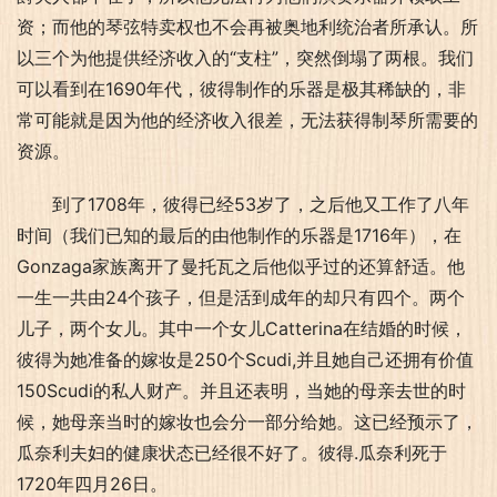
资；而他的琴弦特卖权也不会再被奥地利统治者所承认。所
以三个为他提供经济收入的“支柱”，突然倒塌了两根。我们
可以看到在1690年代，彼得制作的乐器是极其稀缺的，非
常可能就是因为他的经济收入很差，无法获得制琴所需要的
资源。
到了1708年，彼得已经53岁了，之后他又工作了八年
时间（我们已知的最后的由他制作的乐器是1716年），在
Gonzaga家族离开了曼托瓦之后他似乎过的还算舒适。他
一生一共由24个孩子，但是活到成年的却只有四个。两个
儿子，两个女儿。其中一个女儿Catterina在结婚的时候，
彼得为她准备的嫁妆是250个Scudi,并且她自己还拥有价值
150Scudi的私人财产。并且还表明，当她的母亲去世的时
候，她母亲当时的嫁妆也会分一部分给她。这已经预示了，
瓜奈利夫妇的健康状态已经很不好了。彼得.瓜奈利死于
1720年四月26日。