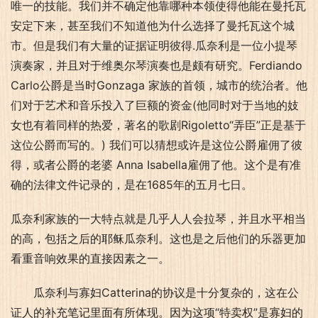
唯一的技能。我们并不确定他靠哪种本领使得他能在曼托瓦
安定下来，甚至我们不知道他为什么选择了曼托瓦这个城
市。但是我们有大量的证据证明彼得.瓜奈利是一位小提琴
演奏家，并且对于维奥尔琴演奏也是颇有研究。Ferdiando 
Carlo公爵是当时Gonzaga 家族的首领，城市的统治者。他
们对于艺术和音乐投入了巨额的资金(他同时对于当地的妓
女也有着同样的热爱，著名的歌剧Rigoletto“弄臣”正是基于
这位公爵而写的。) 我们可以猜想或许是这位公爵雇佣了彼
得，或者公爵的老婆 Anna Isabella雇佣了他。这个是有准
确的法律文件记录的，是在1685年的五月七日。
瓜奈利家族的一大特点就是几乎人人会拉琴，并且水平相当
的高，包括之后的耶稣瓜奈利。这也是之后他们的乐器更加
看重音响效果的直接因素之一。
瓜奈利与寡妇Catterina的协议是十分复杂的，这在公
证人的补充笔记里面有所体现。因为这项“特卖权”是寡妇的